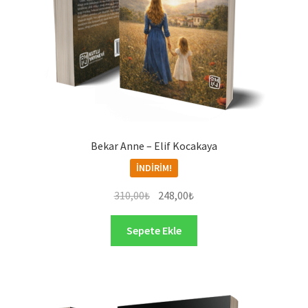
Bekar Anne – Elif Kocakaya
İNDIRIM!
Orijinal
Şu
310,00
₺
248,00
₺
fiyat:
andaki
310,00₺.
fiyat:
Sepete Ekle
248,00₺.