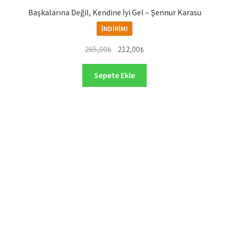
Başkalarına Değil, Kendine İyi Gel – Şennur Karasu
İNDIRIM!
Orijinal
Şu
265,00
₺
212,00
₺
fiyat:
andaki
265,00₺.
fiyat:
Sepete Ekle
212,00₺.