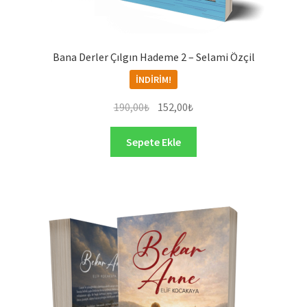
Bana Derler Çılgın Hademe 2 – Selami Özçil
İNDIRIM!
Orijinal
Şu
190,00
₺
152,00
₺
fiyat:
andaki
190,00₺.
fiyat:
Sepete Ekle
152,00₺.