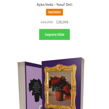
Aşka Veda – Yusuf Deli
İNDIRIM!
Orijinal
Şu
160,00
₺
128,00
₺
fiyat:
andaki
160,00₺.
fiyat:
Sepete Ekle
128,00₺.