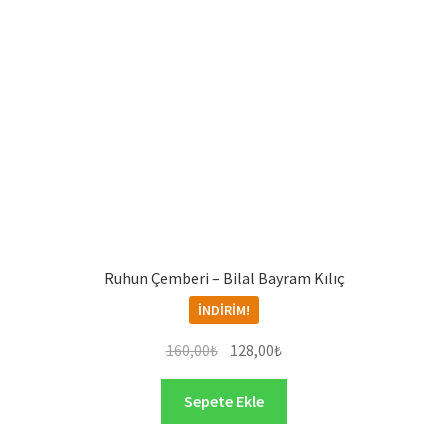
Ruhun Çemberi – Bilal Bayram Kılıç
İNDIRIM!
Orijinal
Şu
160,00
₺
128,00
₺
fiyat:
andaki
160,00₺.
fiyat:
Sepete Ekle
128,00₺.