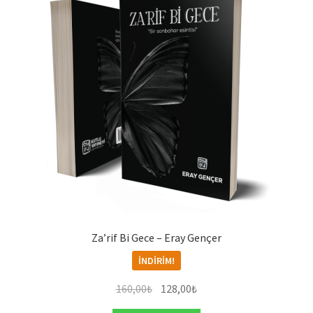
Za’rif Bi Gece – Eray Gençer
İNDIRIM!
Orijinal
Şu
160,00
₺
128,00
₺
fiyat:
andaki