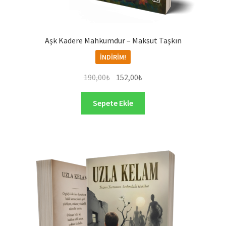
Aşk Kadere Mahkumdur – Maksut Taşkın
İNDIRIM!
Orijinal
Şu
190,00
₺
152,00
₺
fiyat:
andaki
190,00₺.
fiyat:
Sepete Ekle
152,00₺.