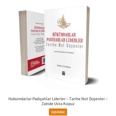
Mesafeli Satış Sözleşmesi
Ödeme
Products Page
Checkout
Transaction Results
Your Account
Sepet
Hükümdarlar Padişahlar Liderler – Tarihe Not Düşenler –
Teslimat ve İade Hakkı
Zahide Usta Kopuz
İNDIRIM!