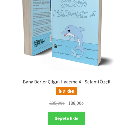
Bana Derler Çılgın Hademe 4 – Selami Özçil
İNDIRIM!
Orijinal
Şu
235,00
₺
188,00
₺
fiyat:
andaki
235,00₺.
fiyat:
Sepete Ekle
188,00₺.