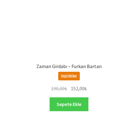
Zaman Girdabı – Furkan Bartan
İNDIRIM!
Orijinal
Şu
190,00
₺
152,00
₺
fiyat:
andaki
190,00₺.
fiyat:
Sepete Ekle
152,00₺.