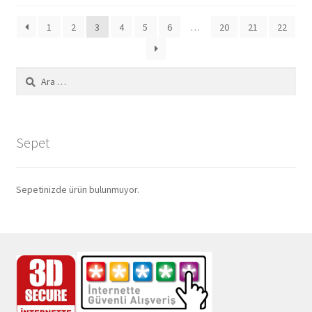
göre
1
2
3
4
5
6
…
20
21
22
sıralandı
Arama:
Sepet
Sepetinizde ürün bulunmuyor.