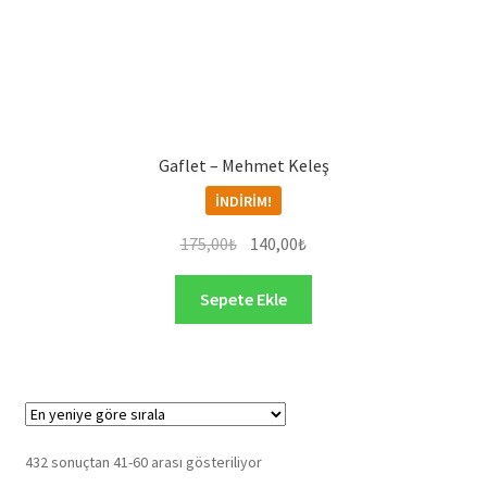
Gaflet – Mehmet Keleş
İNDIRIM!
Orijinal
Şu
175,00
₺
140,00
₺
fiyat:
andaki
175,00₺.
fiyat:
Sepete Ekle
140,00₺.
En
432 sonuçtan 41-60 arası gösteriliyor
yeniye