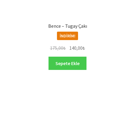
Bence – Tugay Çakı
İNDIRIM!
Orijinal
Şu
175,00
₺
140,00
₺
fiyat:
andaki
175,00₺.
fiyat:
Sepete Ekle
140,00₺.