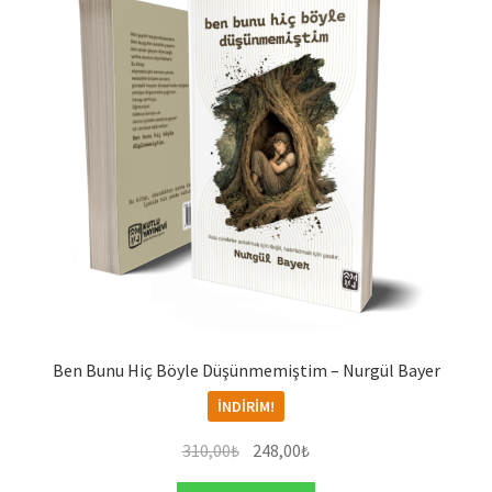
Ben Bunu Hiç Böyle Düşünmemiştim – Nurgül Bayer
İNDIRIM!
Orijinal
Şu
310,00
₺
248,00
₺
fiyat:
andaki