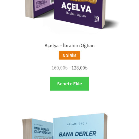
Açelya – İbrahim Oğhan
İNDIRIM!
Orijinal
Şu
160,00
₺
128,00
₺
fiyat:
andaki
160,00₺.
fiyat:
Sepete Ekle
128,00₺.