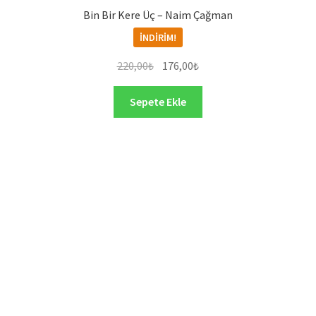
Bin Bir Kere Üç – Naim Çağman
İNDIRIM!
Orijinal
Şu
220,00
₺
176,00
₺
fiyat:
andaki
220,00₺.
fiyat:
Sepete Ekle
176,00₺.