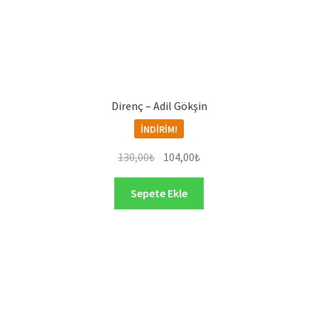
Direnç – Adil Gökşin
İNDIRIM!
Orijinal
Şu
130,00
₺
104,00
₺
fiyat:
andaki
130,00₺.
fiyat:
Sepete Ekle
104,00₺.