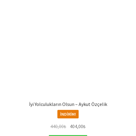
İyi Yolculukların Olsun – Aykut Özçelik
İNDIRIM!
Orijinal
Şu
440,00
₺
404,00
₺
fiyat:
andaki