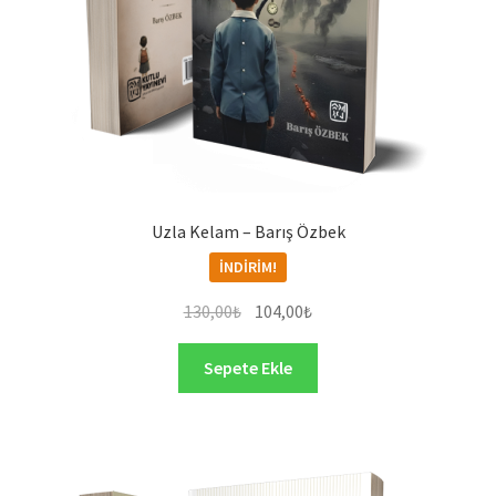
Uzla Kelam – Barış Özbek
İNDIRIM!
Orijinal
Şu
130,00
₺
104,00
₺
fiyat:
andaki
130,00₺.
fiyat:
Sepete Ekle
104,00₺.