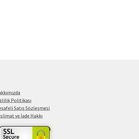
i
0₺.
akkımızda
zlilik Politikası
safeli Satış Sözleşmesi
slimat ve İade Hakkı