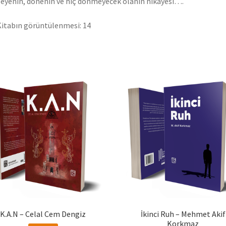
eyenin, dönenin ve hiç dönmeyecek olanın hikayesi….
itabın görüntülenmesi:
14
K.A.N – Celal Cem Dengiz
İkinci Ruh – Mehmet Akif
Korkmaz