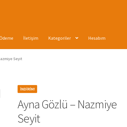
Ödeme
İletişim
Kategoriler
Hesabım
ızda
Hesabım
İletişim
Mağaza
Mesafeli Satış Sözleşmesi
Ödeme
Nazmiye Seyit
İNDIRIM!
Ayna Gözlü – Nazmiye
Seyit