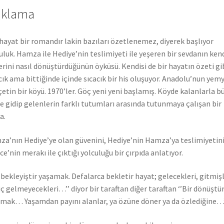
ıklama
hayat bir romandır lakin bazıları özetlenemez, diyerek başlıyor
uluk. Hamza ile Hediye’nin teslimiyeti ile yeşeren bir sevdanın ken
erini nasıl dönüştürdüğünün öyküsü. Kendisi de bir hayatın özeti gi
cık ama bittiğinde içinde sıcacık bir his oluşuyor. Anadolu’nun yemy
 çetin bir köyü. 1970’ler. Göç yeni yeni başlamış. Köyde kalanlarla b
e gidip gelenlerin farklı tutumları arasında tutunmaya çalışan bir
a.
a’nın Hediye’ye olan güvenini, Hediye’nin Hamza’ya teslimiyetini
ce’nin merakı ile çıktığı yolculuğu bir çırpıda anlatıyor.
r bekleyiştir yaşamak. Defalarca bekletir hayat; gelecekleri, gitmişl
iç gelmeyecekleri…’’ diyor bir taraftan diğer taraftan ‘’Bir dönüştü
mak… Yaşamdan payını alanlar, ya özüne döner ya da özlediğine…’