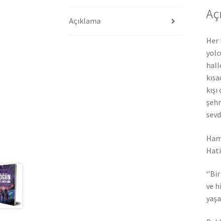
Aç
Açıklama
Her 
yolc
hall
kısa
kışı
şehr
sevd
Hamz
Hati
‘’Bi
ve h
yaşa