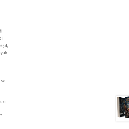
di
bi
eşil,
üyük
 ve
eri
r
’