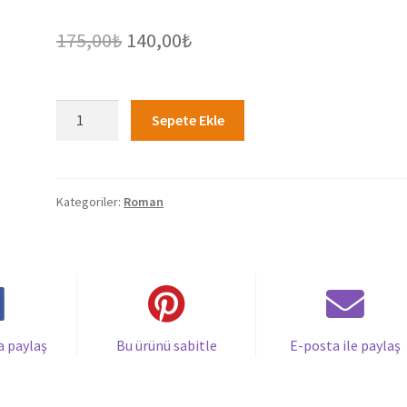
Orijinal
Şu
175,00
₺
140,00
₺
fiyat:
andaki
175,00₺.
fiyat:
Ayna
Sepete Ekle
Gözlü
140,00₺.
-
Nazmiye
Seyit
Kategoriler:
Roman
adet
a paylaş
Bu ürünü sabitle
E-posta ile paylaş