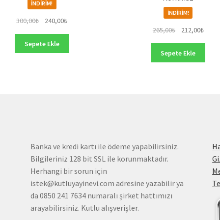
İNDIRIM!
İNDIRIM!
Orijinal
Şu
300,00
₺
240,00
₺
Orijinal
Şu
265,00
₺
212,00
₺
fiyat:
andaki
fiyat:
andak
300,00₺.
fiyat:
Sepete Ekle
265,00₺.
fiyat:
240,00₺.
Sepete Ekle
212,0
Banka ve kredi kartı ile ödeme yapabilirsiniz.
H
Bilgileriniz 128 bit SSL ile korunmaktadır.
Gi
Herhangi bir sorun için
Me
istek@kutluyayinevi.com adresine yazabilir ya
Te
da 0850 241 7634 numaralı şirket hattımızı
arayabilirsiniz. Kutlu alışverişler.