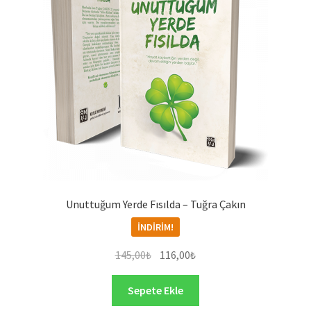
Unuttuğum Yerde Fısılda – Tuğra Çakın
İNDIRIM!
Orijinal
Şu
145,00
₺
116,00
₺
fiyat:
andaki
145,00₺.
fiyat:
Sepete Ekle
116,00₺.