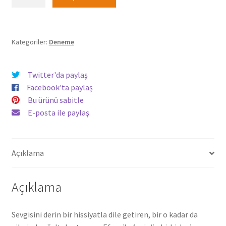
Camlar
152,00₺.
-
Bülent
Yalçıntaş
Kategoriler:
Deneme
adet
Twitter'da paylaş
Facebook'ta paylaş
Bu ürünü sabitle
E-posta ile paylaş
Açıklama
Açıklama
Sevgisini derin bir hissiyatla dile getiren, bir o kadar da