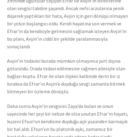
zihninde uğultular taşıyan Efrar ile Avşin’in birbirlerine
olan sevgisi takdire şayandı. Ancak nefsi arzularına yenik
düşerek yaptıkları bir hata, Avşin için geri dönüşü olmayan
bir yolun başlangıcı oldu. Kendi hayatına son vermek ve
Efrar’ın da kendisiyle gelmesini sağlamak isteyen Avşin’in
bu planı, Avşin’in ciddi bir şekilde yaralanmasıyla
sonuçlandı
Avşin’in tedavisi burada mümkün olmayınca yurt dışına
götürüldü. Orada tedavi edilmesine rağmen ailesiyle olan
bağları koptu. Efrar ile olan ilişkisi kalbinde derin bir iz
bıraksa da Efrar’ın Avşin’e duyduğu sevgi zamanla bitmek
bilmeyen bir özleme dönüştü.
Daha sonra Avşin’in sevgisini Zaya’da bulan ve onun
sayesinde her şeyi bir nebze de olsa unutan Efrar’ın hayatı,
kuzeni Efsun’un kendisine duyduğu aşk yüzünden karmaşık
bir hal aldı. Efsun’un bu platonik aşkı, zamansız bir
hastalığa yakalanıp hayata veda edene kadar sürdü.