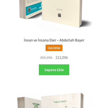
İnsan ve İnsana Dair – Abdullah Bayer
İNDIRIM!
Orijinal
Şu
265,00
₺
212,00
₺
fiyat:
andaki
265,00₺.
fiyat:
Sepete Ekle
212,00₺.