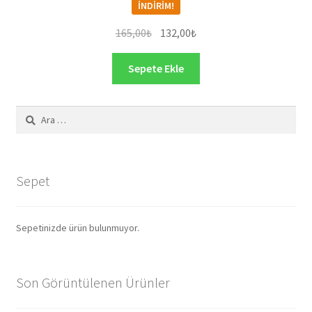
İNDIRIM!
Orijinal
Şu
165,00
₺
132,00
₺
fiyat:
andaki
165,00₺.
fiyat:
Sepete Ekle
132,00₺.
Arama:
Sepet
Sepetinizde ürün bulunmuyor.
Son Görüntülenen Ürünler