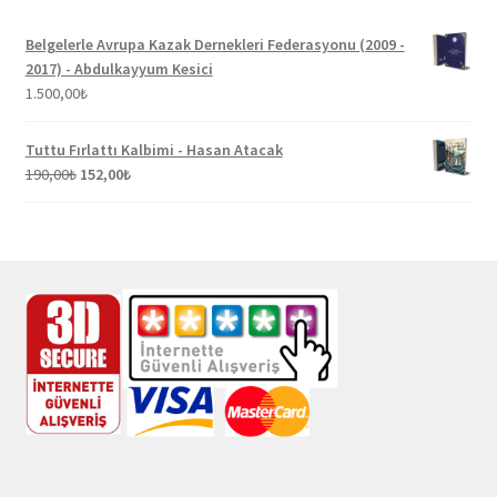
Belgelerle Avrupa Kazak Dernekleri Federasyonu (2009 -
2017) - Abdulkayyum Kesici
1.500,00
₺
Tuttu Fırlattı Kalbimi - Hasan Atacak
Orijinal
Şu
190,00
₺
152,00
₺
fiyat:
andaki
190,00₺.
fiyat:
152,00₺.