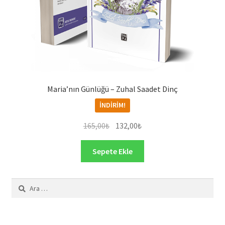
Maria’nın Günlüğü – Zuhal Saadet Dinç
İNDIRIM!
Orijinal
Şu
165,00
₺
132,00
₺
fiyat:
andaki
165,00₺.
fiyat:
Sepete Ekle
132,00₺.
Arama: