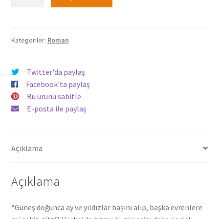
Ruh
212,00₺.
-
Mehmet
Akif
Kategoriler:
Roman
Korkmaz
adet
Twitter'da paylaş
Facebook'ta paylaş
Bu ürünü sabitle
E-posta ile paylaş
Açıklama
Açıklama
“Güneş doğunca ay ve yıldızlar başını alıp, başka evrenlere