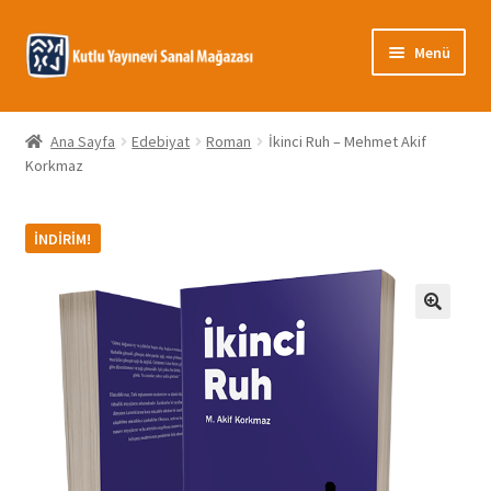
Dolaşıma
İçeriğe
Menü
geç
geç
Giriş
Ana Sayfa
Edebiyat
Roman
İkinci Ruh – Mehmet Akif
Korkmaz
Banka Bilgileri
Gizlilik Politikası
İNDIRIM!
Hakkımızda
🔍
Hesabım
İletişim
Mağaza