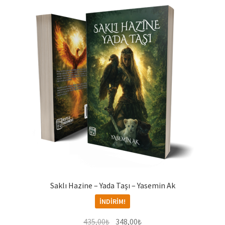
Saklı Hazine – Yada Taşı – Yasemin Ak
İNDIRIM!
Orijinal
Şu
435,00
₺
348,00
₺