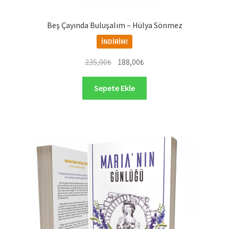
Beş Çayında Buluşalım – Hülya Sönmez
İNDIRIM!
Orijinal
Şu
235,00
₺
188,00
₺
fiyat:
andaki
235,00₺.
fiyat:
Sepete Ekle
188,00₺.