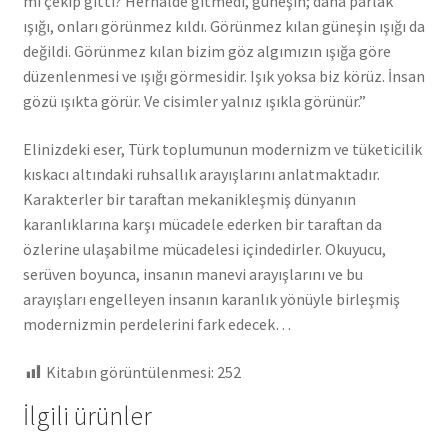
mi çekip gitti? Herhalde gitmedi, güneşin; daha parlak
ışığı, onları görünmez kıldı. Görünmez kılan güneşin ışığı da
değildi. Görünmez kılan bizim göz algımızın ışığa göre
düzenlenmesi ve ışığı görmesidir. Işık yoksa biz körüz. İnsan
gözü ışıkta görür. Ve cisimler yalnız ışıkla görünür.”
Elinizdeki eser, Türk toplumunun modernizm ve tüketicilik
kıskacı altındaki ruhsallık arayışlarını anlatmaktadır.
Karakterler bir taraftan mekanikleşmiş dünyanın
karanlıklarına karşı mücadele ederken bir taraftan da
özlerine ulaşabilme mücadelesi içindedirler. Okuyucu,
serüven boyunca, insanın manevi arayışlarını ve bu
arayışları engelleyen insanın karanlık yönüyle birleşmiş
modernizmin perdelerini fark edecek…
Kitabın görüntülenmesi:
252
İlgili ürünler