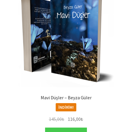
Mavi Düşler – Beyza Güler
İNDIRIM!
Orijinal
Şu
145,00
₺
116,00
₺
fiyat:
andaki