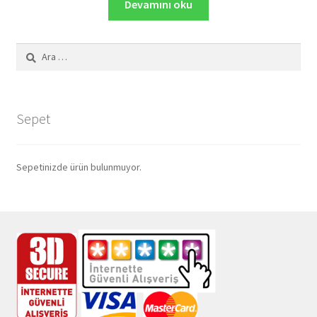
145,00₺.
fiyat:
Devamını oku
116,00₺.
Arama:
Sepet
Sepetinizde ürün bulunmuyor.