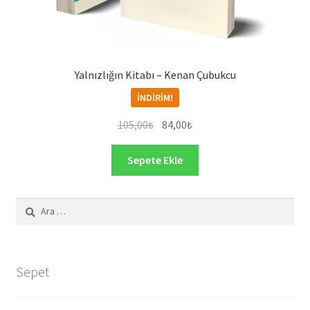
Yalnızlığın Kitabı – Kenan Çubukcu
İNDIRIM!
Orijinal
Şu
105,00
₺
84,00
₺
fiyat:
andaki
105,00₺.
fiyat:
Sepete Ekle
84,00₺.
Arama:
Sepet