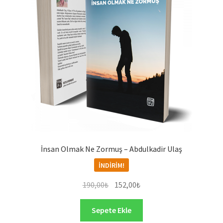
İnsan Olmak Ne Zormuş – Abdulkadir Ulaş
İNDIRIM!
Orijinal
Şu
190,00
₺
152,00
₺
fiyat:
andaki
190,00₺.
fiyat:
Sepete Ekle
152,00₺.