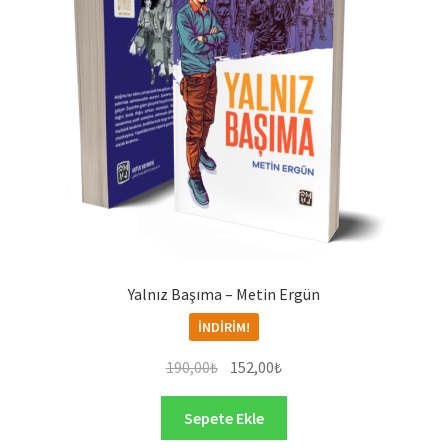
Yalnız Başıma – Metin Ergün
İNDIRIM!
Orijinal
Şu
190,00
₺
152,00
₺
fiyat:
andaki
190,00₺.
fiyat:
Sepete Ekle
152,00₺.