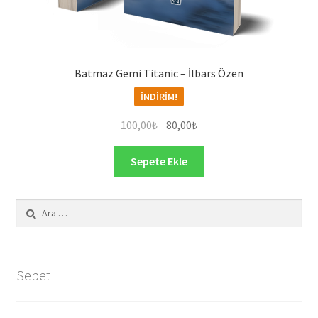
Batmaz Gemi Titanic – İlbars Özen
İNDIRIM!
Orijinal
Şu
100,00
₺
80,00
₺
fiyat:
andaki
100,00₺.
fiyat:
Sepete Ekle
80,00₺.
Arama:
Sepet