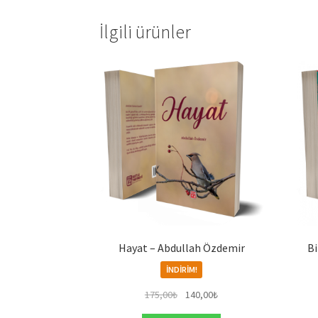
İlgili ürünler
Hayat – Abdullah Özdemir
Bi
İNDIRIM!
Orijinal
Şu
175,00
₺
140,00
₺
fiyat:
andaki