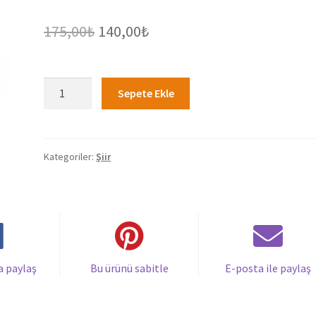
Orijinal
Şu
175,00
₺
140,00
₺
fiyat:
andaki
175,00₺.
fiyat:
Seni
Sepete Ekle
Sevmek
140,00₺.
Ne
Güzel
-
Kategoriler:
Şiir
Mehmet
Belli,
Eda
Belli
adet
a paylaş
Bu ürünü sabitle
E-posta ile paylaş