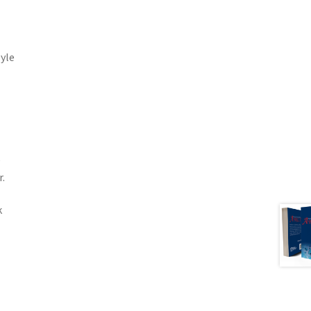
Öyle
e
r.
k