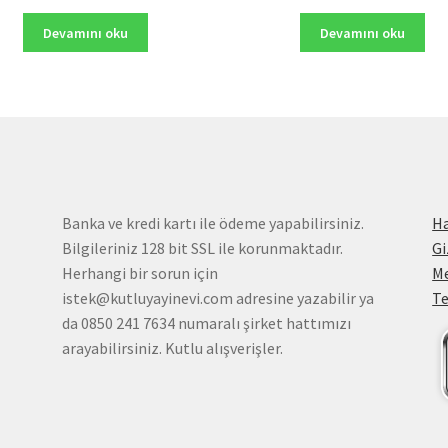
fiyat:
andaki
fiyat:
andak
160,00₺.
fiyat:
265,00₺.
fiyat:
Devamını oku
Devamını oku
128,00₺.
212,0
Banka ve kredi kartı ile ödeme yapabilirsiniz.
H
Bilgileriniz 128 bit SSL ile korunmaktadır.
Gi
Herhangi bir sorun için
Me
istek@kutluyayinevi.com adresine yazabilir ya
Te
da 0850 241 7634 numaralı şirket hattımızı
arayabilirsiniz. Kutlu alışverişler.