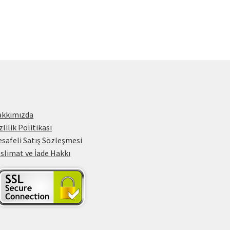
i
0₺.
akkımızda
zlilik Politikası
safeli Satış Sözleşmesi
slimat ve İade Hakkı