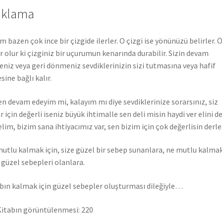
ıklama
m bazen çok ince bir çizgide ilerler. O çizgi ise yönünüzü belirler. 
r olur ki çizginiz bir uçurumun kenarında durabilir. Sizin devam
niz veya geri dönmeniz sevdiklerinizin sizi tutmasına veya hafif
sine bağlı kalır.
n devam edeyim mi, kalayım mı diye sevdiklerinize sorarsınız, siz
r için değerli iseniz büyük ihtimalle sen deli misin haydi ver elini d
lim, bizim sana ihtiyacımız var, sen bizim için çok değerlisin derle
utlu kalmak için, size güzel bir sebep sunanlara, ne mutlu kalma
, güzel sebepleri olanlara.
bın kalmak için güzel sebepler oluşturması dileğiyle…
itabın görüntülenmesi:
220