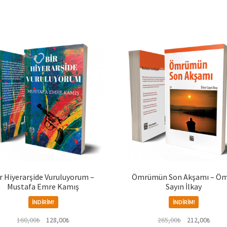
r Hiyerarşide Vuruluyorum –
Ömrümün Son Akşamı – Ö
Mustafa Emre Kamış
Sayın İlkay
İNDIRIM!
İNDIRIM!
Orijinal
Şu
Orijinal
Şu
160,00
₺
128,00
₺
265,00
₺
212,00
₺