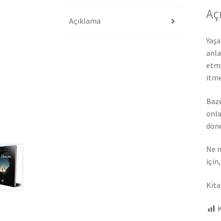
Aç
Açıklama
Yaşa
anla
etme
itme
Baze
onla
döne
Ne m
için
Kita
K