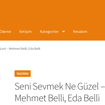
Ödeme
İletişim
Kategoriler
Hesabım
ızda
Hesabım
İletişim
Mağaza
Mesafeli Satış Sözleşmesi
Ödeme
zel – Mehmet Belli, Eda Belli
İNDIRIM!
Seni Sevmek Ne Güzel 
Mehmet Belli, Eda Belli