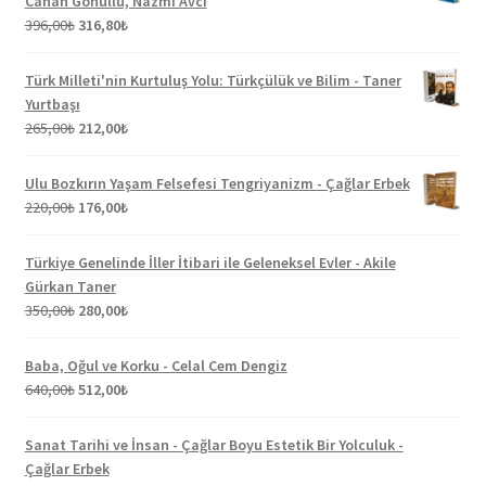
Canan Gönüllü, Nazmi Avcı
Orijinal
Şu
396,00
₺
316,80
₺
fiyat:
andaki
396,00₺.
fiyat:
Türk Milleti'nin Kurtuluş Yolu: Türkçülük ve Bilim - Taner
316,80₺.
Yurtbaşı
Orijinal
Şu
265,00
₺
212,00
₺
fiyat:
andaki
265,00₺.
fiyat:
Ulu Bozkırın Yaşam Felsefesi Tengriyanizm - Çağlar Erbek
212,00₺.
Orijinal
Şu
220,00
₺
176,00
₺
fiyat:
andaki
220,00₺.
fiyat:
Türkiye Genelinde İller İtibari ile Geleneksel Evler - Akile
176,00₺.
Gürkan Taner
Orijinal
Şu
350,00
₺
280,00
₺
fiyat:
andaki
350,00₺.
fiyat:
Baba, Oğul ve Korku - Celal Cem Dengiz
280,00₺.
Orijinal
Şu
640,00
₺
512,00
₺
fiyat:
andaki
640,00₺.
fiyat:
Sanat Tarihi ve İnsan - Çağlar Boyu Estetik Bir Yolculuk -
512,00₺.
Çağlar Erbek