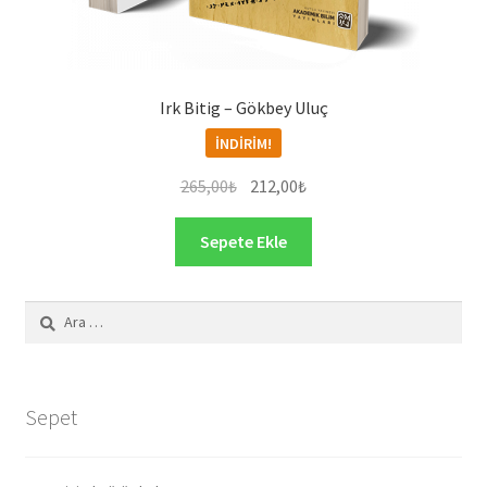
Irk Bitig – Gökbey Uluç
İNDIRIM!
Orijinal
Şu
265,00
₺
212,00
₺
fiyat:
andaki
265,00₺.
fiyat:
Sepete Ekle
212,00₺.
Arama:
Sepet