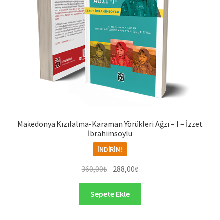
Makedonya Kızılalma-Karaman Yörükleri Ağzı – I – İzzet
İbrahimsoylu
İNDIRIM!
Orijinal
Şu
360,00
₺
288,00
₺
fiyat:
andaki
360,00₺.
fiyat:
Sepete Ekle
288,00₺.