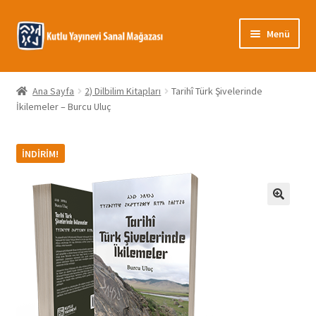
Dolaşıma
İçeriğe
Menü
geç
geç
Giriş
Ana Sayfa
2) Dilbilim Kitapları
Tarihî Türk Şivelerinde
İkilemeler – Burcu Uluç
Banka Bilgileri
Gizlilik Politikası
İNDIRIM!
Hakkımızda
🔍
Hesabım
İletişim
Mağaza