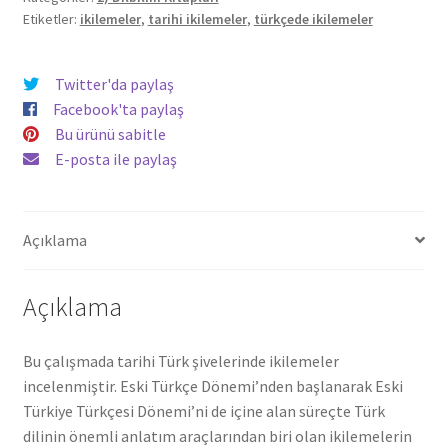
Etiketler:
ikilemeler
,
tarihi ikilemeler
,
türkçede ikilemeler
Burcu
Uluç
adet
Twitter'da paylaş
Facebook'ta paylaş
Bu ürünü sabitle
E-posta ile paylaş
Açıklama
Açıklama
Bu çalışmada tarihi Türk şivelerinde ikilemeler
incelenmiştir. Eski Türkçe Dönemi’nden başlanarak Eski
Türkiye Türkçesi Dönemi’ni de içine alan süreçte Türk
dilinin önemli anlatım araçlarından biri olan ikilemelerin