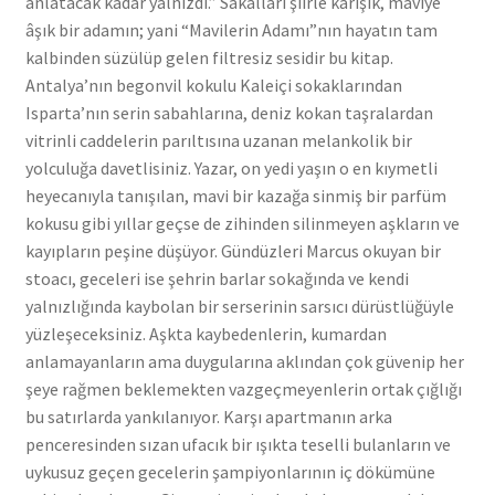
anlatacak kadar yalnızdı.” Sakalları şiirle karışık, maviye
âşık bir adamın; yani “Mavilerin Adamı”nın hayatın tam
kalbinden süzülüp gelen filtresiz sesidir bu kitap.
Antalya’nın begonvil kokulu Kaleiçi sokaklarından
Isparta’nın serin sabahlarına, deniz kokan taşralardan
vitrinli caddelerin parıltısına uzanan melankolik bir
yolculuğa davetlisiniz. Yazar, on yedi yaşın o en kıymetli
heyecanıyla tanışılan, mavi bir kazağa sinmiş bir parfüm
kokusu gibi yıllar geçse de zihinden silinmeyen aşkların ve
kayıpların peşine düşüyor. Gündüzleri Marcus okuyan bir
stoacı, geceleri ise şehrin barlar sokağında ve kendi
yalnızlığında kaybolan bir serserinin sarsıcı dürüstlüğüyle
yüzleşeceksiniz. Aşkta kaybedenlerin, kumardan
anlamayanların ama duygularına aklından çok güvenip her
şeye rağmen beklemekten vazgeçmeyenlerin ortak çığlığı
bu satırlarda yankılanıyor. Karşı apartmanın arka
penceresinden sızan ufacık bir ışıkta teselli bulanların ve
uykusuz geçen gecelerin şampiyonlarının iç dökümüne