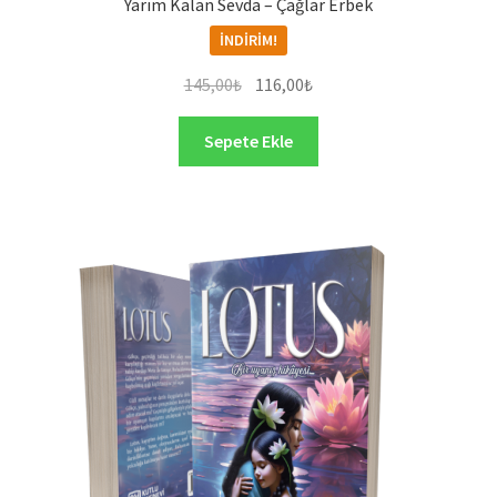
Yarım Kalan Sevda – Çağlar Erbek
İNDIRIM!
Orijinal
Şu
145,00
₺
116,00
₺
fiyat:
andaki
145,00₺.
fiyat:
Sepete Ekle
116,00₺.