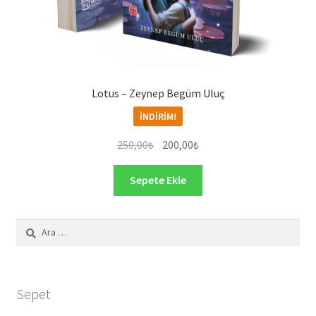
Lotus – Zeynep Begüm Uluç
İNDIRIM!
Orijinal
Şu
250,00
₺
200,00
₺
fiyat:
andaki
250,00₺.
fiyat:
Sepete Ekle
200,00₺.
Arama:
Sepet