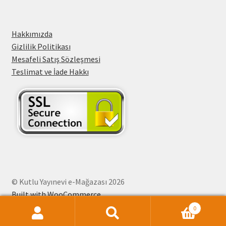
Hakkımızda
Gizlilik Politikası
Mesafeli Satış Sözleşmesi
Teslimat ve İade Hakkı
© Kutlu Yayınevi e-Mağazası 2026
Built with WooCommerce
.
0
Ara:
Ara