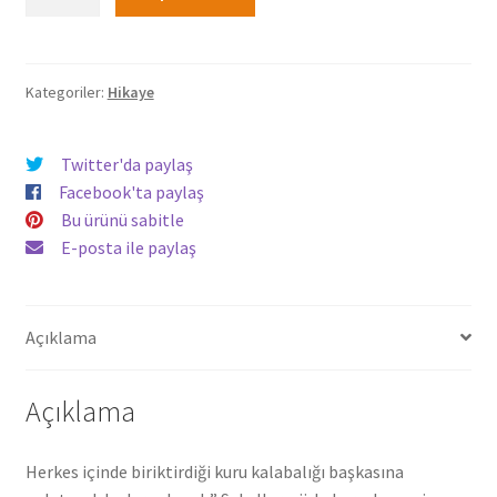
Fırlattı
152,00₺.
Kalbimi
-
Hasan
Kategoriler:
Hikaye
Atacak
adet
Twitter'da paylaş
Facebook'ta paylaş
Bu ürünü sabitle
E-posta ile paylaş
Açıklama
Açıklama
Herkes içinde biriktirdiği kuru kalabalığı başkasına