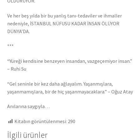
ÖLDÜRÜYOR.
Ve her beş yılda bir bu yanlış tanı-tedaviler ve ihmaller
nedeniyle, İSTANBUL NÜFUSU KADAR İNSAN ÖLÜYOR
DÜNYA’DA.
***
“Yüreği kendisine benzeyen insandan, vazgeçemiyor insan.”
– Ruhi Su
“Gel seninle bir kez daha ağlayalım. Yaşanmışlara,
yaşanmamışlara, bir de hiç yaşanmayacaklara.” – Oğuz Atay
Anılarına saygıyla…
Kitabın görüntülenmesi:
290
İlgili ürünler