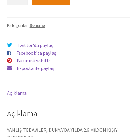
Ölmemeli
596,00₺.
-
İlhan
Korkmaz
Kategoriler:
Deneme
adet
Twitter'da paylaş
Facebook'ta paylaş
Bu ürünü sabitle
E-posta ile paylaş
Açıklama
Açıklama
YANLIŞ TEDAVİLER, DÜNYA’DA YILDA 2.6 MİLYON KİŞİYİ