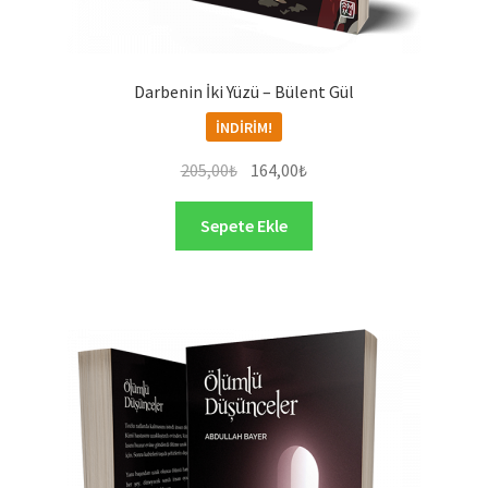
Darbenin İki Yüzü – Bülent Gül
İNDIRIM!
Orijinal
Şu
205,00
₺
164,00
₺
fiyat:
andaki
205,00₺.
fiyat:
Sepete Ekle
164,00₺.