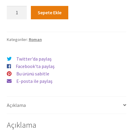
235,00₺.
fiyat:
Zayıflığın
Sepete Ekle
Gölgesinde
188,00₺.
Gücün
Yükselişi
-
Kategoriler:
Roman
Serkan
Sılgır
Twitter'da paylaş
adet
Facebook'ta paylaş
Bu ürünü sabitle
E-posta ile paylaş
Açıklama
Açıklama