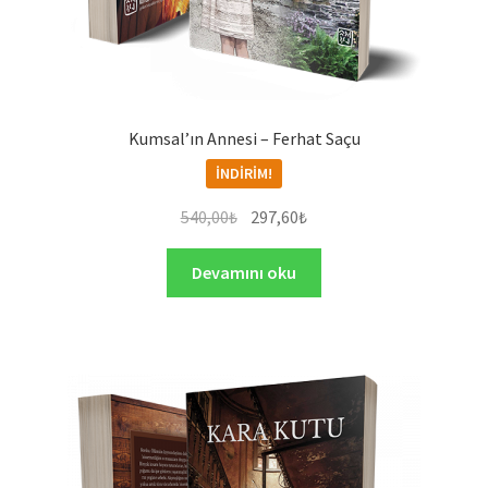
Kumsal’ın Annesi – Ferhat Saçu
İNDIRIM!
Orijinal
Şu
540,00
₺
297,60
₺
fiyat:
andaki
540,00₺.
fiyat:
Devamını oku
297,60₺.