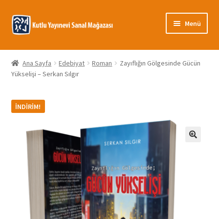
Dolaşıma
İçeriğe
Menü
geç
geç
Giriş
Ana Sayfa
Edebiyat
Roman
Zayıflığın Gölgesinde Gücün
Yükselişi – Serkan Sılgır
Banka Bilgileri
Gizlilik Politikası
İNDIRIM!
Hakkımızda
🔍
Hesabım
İletişim
Mağaza