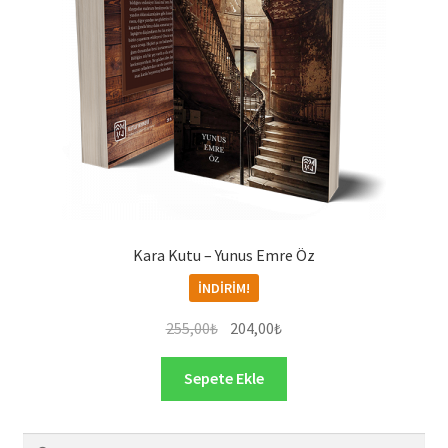
Kara Kutu – Yunus Emre Öz
İNDIRIM!
Orijinal
Şu
255,00
₺
204,00
₺
fiyat:
andaki
255,00₺.
fiyat:
Sepete Ekle
204,00₺.
Arama: