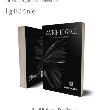
Kitabın görüntülenmesi:
274
İlgili ürünler
Za’rif Bi Gece – Eray Gençer