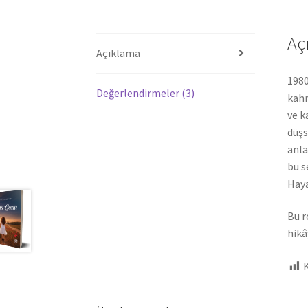
Aç
Açıklama
1980
Değerlendirmeler (3)
kahr
ve k
düşs
anla
bu s
Haya
Bu r
hikâ
K