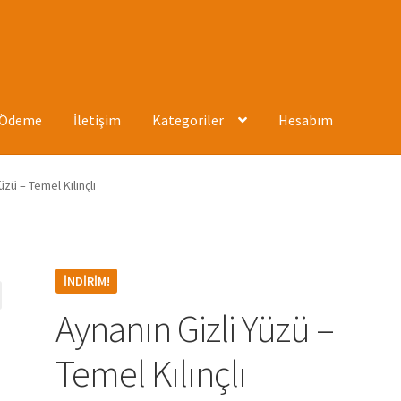
Ödeme
İletişim
Kategoriler
Hesabım
ızda
Hesabım
İletişim
Mağaza
Mesafeli Satış Sözleşmesi
Ödeme
üzü – Temel Kılınçlı
İNDIRIM!
Aynanın Gizli Yüzü –
Temel Kılınçlı