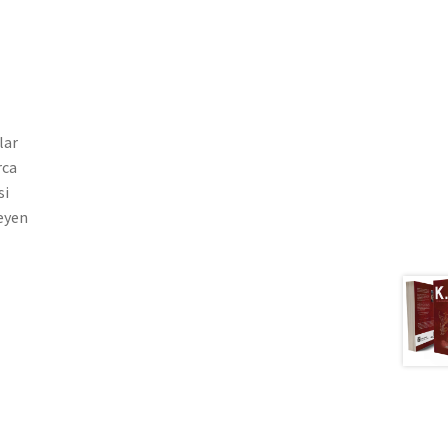
lar
rca
si
eyen