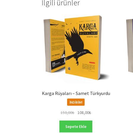
İlgili ürünler
Karga Rüyaları – Samet Türkyurdu
İNDIRIM!
Orijinal
Şu
150,00
₺
108,00
₺
fiyat:
andaki
150,00₺.
fiyat:
Sepete Ekle
108,00₺.