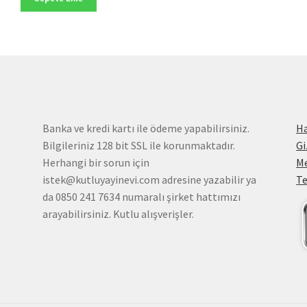
212,00₺.
Banka ve kredi kartı ile ödeme yapabilirsiniz.
H
Bilgileriniz 128 bit SSL ile korunmaktadır.
Gi
Herhangi bir sorun için
Me
istek@kutluyayinevi.com adresine yazabilir ya
Te
da 0850 241 7634 numaralı şirket hattımızı
arayabilirsiniz. Kutlu alışverişler.