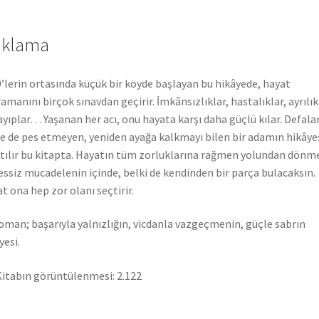
ıklama
’lerin ortasında küçük bir köyde başlayan bu hikâyede, hayat
amanını birçok sınavdan geçirir. İmkânsızlıklar, hastalıklar, ayrılık
ayıplar… Yaşanan her acı, onu hayata karşı daha güçlü kılar. Defala
e de pes etmeyen, yeniden ayağa kalkmayı bilen bir adamın hikâye
tılır bu kitapta. Hayatın tüm zorluklarına rağmen yolundan dönm
essiz mücadelenin içinde, belki de kendinden bir parça bulacaksın.
t ona hep zor olanı seçtirir.
oman; başarıyla yalnızlığın, vicdanla vazgeçmenin, güçle sabrın
yesi.
itabın görüntülenmesi:
2.122