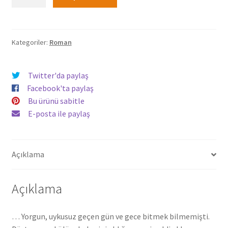
Ülkesi
248,00₺.
Almanya
-
Zeliha
Kategoriler:
Roman
Yavuz
adet
Twitter'da paylaş
Facebook'ta paylaş
Bu ürünü sabitle
E-posta ile paylaş
Açıklama
Açıklama
… Yorgun, uykusuz geçen gün ve gece bitmek bilmemişti.