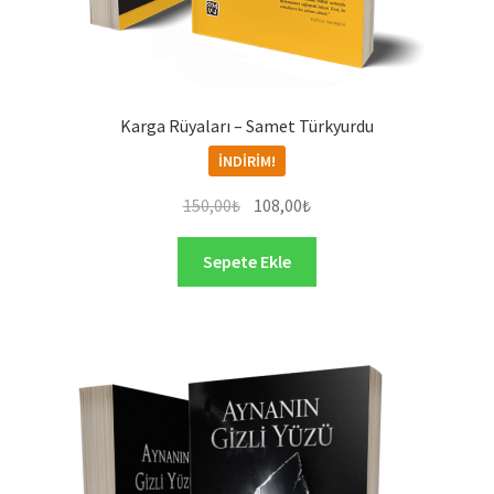
Karga Rüyaları – Samet Türkyurdu
İNDIRIM!
Orijinal
Şu
150,00
₺
108,00
₺
fiyat:
andaki
150,00₺.
fiyat:
Sepete Ekle
108,00₺.