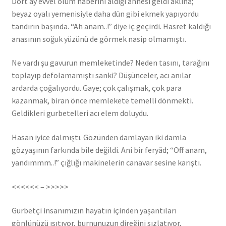
Dört ay evvel ölüm haberini aldığı annesi geldi aklına;
beyaz oyalı yemenisiyle daha dün gibi ekmek yapıyordu
tandırın başında. “Ah anam..!” diye iç geçirdi. Hasret kaldığı
anasının soğuk yüzünü de görmek nasip olmamıştı.
Ne vardı şu gavurun memleketinde? Neden tasını, tarağını
toplayıp defolamamıştı sanki? Düşünceler, acı anılar
ardarda çoğalıyordu. Gaye; çok çalışmak, çok para
kazanmak, biran önce memlekete temelli dönmekti.
Geldikleri gurbetelleri acı elem doluydu.
Hasan iyice dalmıştı. Gözünden damlayan iki damla
gözyaşının farkında bile değildi. Ani bir feryâd; “Off anam,
yandımmm..!” çığlığı makinelerin canavar sesine karıştı.
<<<<<< – >>>>>
Gurbetçi insanımızın hayatın içinden yaşantıları
gönlünüzü ısıtıyor, burnunuzun direğini sızlatıyor,