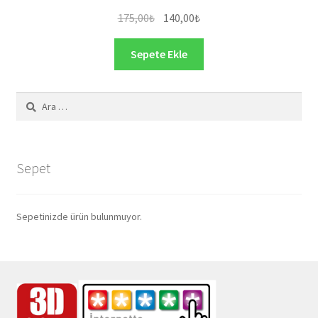
Orijinal
Şu
175,00
₺
140,00
₺
fiyat:
andaki
175,00₺.
fiyat:
Sepete Ekle
140,00₺.
Arama:
Sepet
Sepetinizde ürün bulunmuyor.