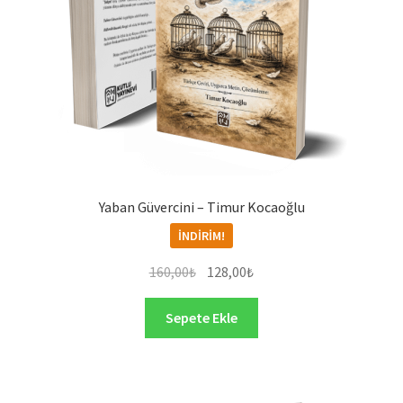
Yaban Güvercini – Timur Kocaoğlu
İNDIRIM!
Orijinal
Şu
160,00
₺
128,00
₺
fiyat:
andaki
160,00₺.
fiyat:
Sepete Ekle
128,00₺.