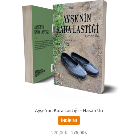
Ayşe’nin Kara Lastiği – Hasan Ün
İNDIRIM!
Orijinal
Şu
220,00
₺
176,00
₺