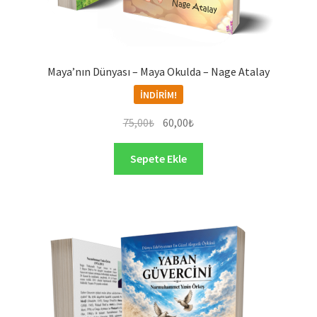
Maya’nın Dünyası – Maya Okulda – Nage Atalay
İNDIRIM!
Orijinal
Şu
75,00
₺
60,00
₺
fiyat:
andaki
75,00₺.
fiyat:
Sepete Ekle
60,00₺.