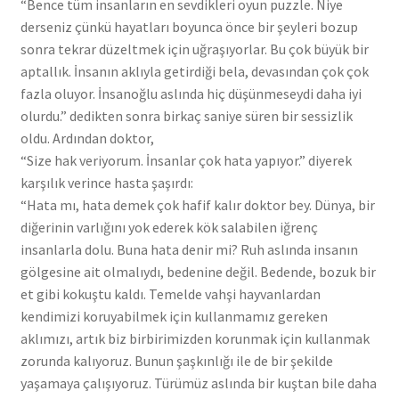
“Bence tüm insanların en sevdikleri oyun puzzle. Niye
derseniz çünkü hayatları boyunca önce bir şeyleri bozup
sonra tekrar düzeltmek için uğraşıyorlar. Bu çok büyük bir
aptallık. İnsanın aklıyla getirdiği bela, devasından çok çok
fazla oluyor. İnsanoğlu aslında hiç düşünmeseydi daha iyi
olurdu.” dedikten sonra birkaç saniye süren bir sessizlik
oldu. Ardından doktor,
“Size hak veriyorum. İnsanlar çok hata yapıyor.” diyerek
karşılık verince hasta şaşırdı:
“Hata mı, hata demek çok hafif kalır doktor bey. Dünya, bir
diğerinin varlığını yok ederek kök salabilen iğrenç
insanlarla dolu. Buna hata denir mi? Ruh aslında insanın
gölgesine ait olmalıydı, bedenine değil. Bedende, bozuk bir
et gibi kokuştu kaldı. Temelde vahşi hayvanlardan
kendimizi koruyabilmek için kullanmamız gereken
aklımızı, artık biz birbirimizden korunmak için kullanmak
zorunda kalıyoruz. Bunun şaşkınlığı ile de bir şekilde
yaşamaya çalışıyoruz. Türümüz aslında bir kuştan bile daha