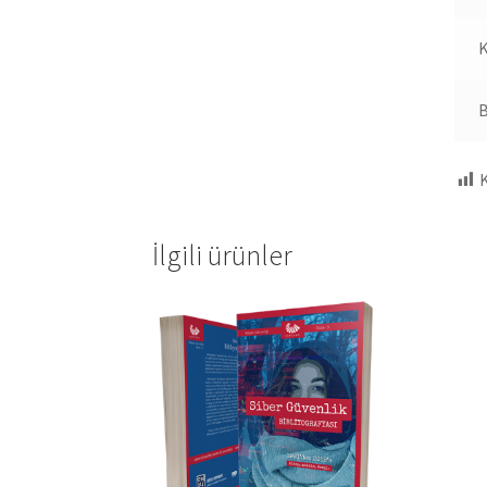
K
K
İlgili ürünler