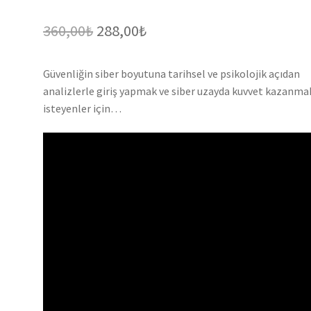
Orijinal
Şu
360,00
₺
288,00
₺
fiyat:
andaki
Güvenliğin siber boyutuna tarihsel ve psikolojik açıdan
360,00₺.
fiyat:
analizlerle giriş yapmak ve siber uzayda kuvvet kazanma
288,00₺.
isteyenler için…