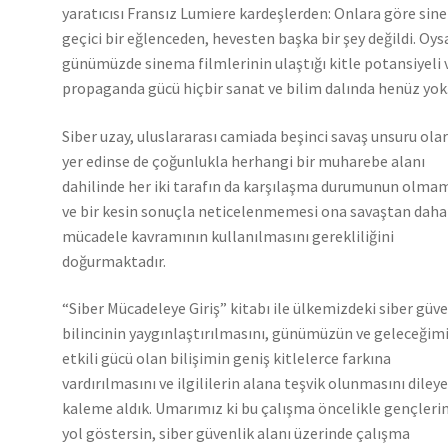
yaratıcısı Fransız Lumiere kardeşlerden: Onlara göre si
geçici bir eğlenceden, hevesten başka bir şey değildi. Oys
günümüzde sinema filmlerinin ulaştığı kitle potansiyeli 
propaganda gücü hiçbir sanat ve bilim dalında henüz yok
Siber uzay, uluslararası camiada beşinci savaş unsuru ola
yer edinse de çoğunlukla herhangi bir muharebe alanı
dahilinde her iki tarafın da karşılaşma durumunun olma
ve bir kesin sonuçla neticelenmemesi ona savaştan daha
mücadele kavramının kullanılmasını gerekliliğini
doğurmaktadır.
“Siber Mücadeleye Giriş” kitabı ile ülkemizdeki siber güve
bilincinin yaygınlaştırılmasını, günümüzün ve geleceğim
etkili gücü olan bilişimin geniş kitlelerce farkına
vardırılmasını ve ilgililerin alana teşvik olunmasını diley
kaleme aldık. Umarımız ki bu çalışma öncelikle gençleri
yol göstersin, siber güvenlik alanı üzerinde çalışma