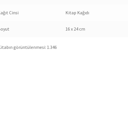
ağıt Cinsi
Kitap Kağıdı
Boyut
16 x 24 cm
itabın görüntülenmesi:
1.346