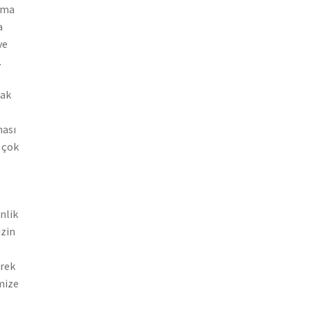
nema
a
ve
.
rak
ması
 çok
nlik
izin
erek
mize