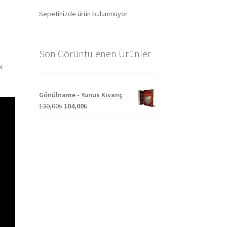
Sepetinizde ürün bulunmuyor.
Son Görüntülenen Ürünler
k
Gönülname - Yunus Kıvanç
Orijinal
Şu
130,00
₺
104,00
₺
fiyat:
andaki
130,00₺.
fiyat:
104,00₺.