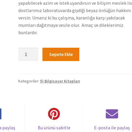
yapabilecek azim ve istek uyandırsın ve bilişim meslek lis
dostlarımız laboratuvarda giydiği beyaz önlüğün hakkını
versin. Umarız ki bu çalışma, karanlığa karşı yakılacak
mumları dağıtmaya vesile olur. Amaç ve dileklerimiz
bunlardır.
Siber
Sepete Ekle
Mücadeleye
Giriş
-
Kurgan
Kategoriler:
5) Bilgisayar Kitapları
adet
a paylaş
Bu ürünü sabitle
E-posta ile paylaş