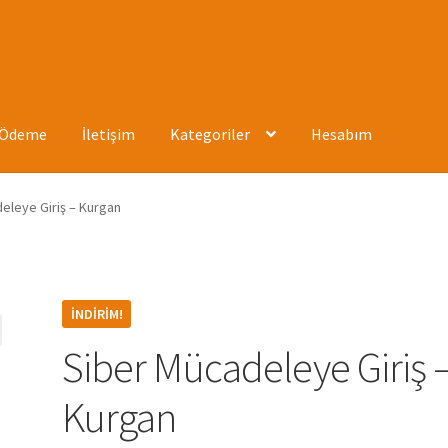
Ödeme
İletişim
Kategoriler
Hesabım
ızda
Hesabım
İletişim
Mağaza
Mesafeli Satış Sözleşmesi
Ödeme
eleye Giriş – Kurgan
İNDIRIM!
Siber Mücadeleye Giriş 
Kurgan