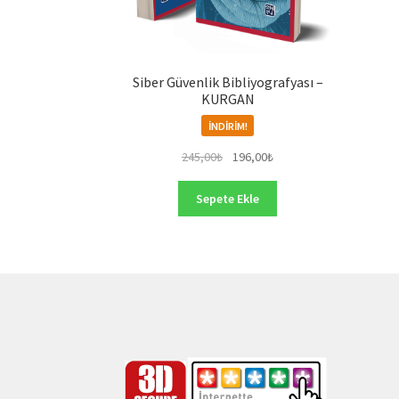
Siber Güvenlik Bibliyografyası –
KURGAN
İNDIRIM!
Orijinal
Şu
245,00
₺
196,00
₺
fiyat:
andaki
245,00₺.
fiyat:
Sepete Ekle
196,00₺.