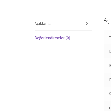
Aç
Açıklama
Y
Değerlendirmeler (0)
B
D
S
C