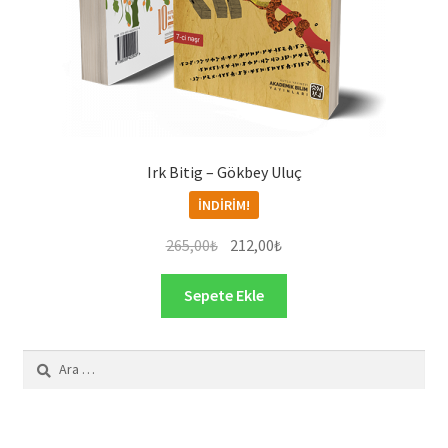
Irk Bitig – Gökbey Uluç
İNDIRIM!
Orijinal
Şu
265,00
₺
212,00
₺
fiyat:
andaki
265,00₺.
fiyat:
Sepete Ekle
212,00₺.
Arama: