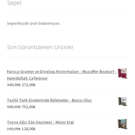
Sepet
Sepetinizde ürün bulunmuyor.
Son Görüntülenen Ürünler
Farsça Gramer ve Diyalog Alıştırmaları - Muzaffer Bozkurt -
Hamdullah Caferpour
Orijinal
Şu
340,00
₺
272,00
₺
fiyat:
andaki
340,00₺.
fiyat:
Tarihî Türk Şivelerinde İkilemeler - Burcu Uluç
272,00₺.
Orijinal
Şu
940,00
₺
752,00
₺
fiyat:
andaki
940,00₺.
fiyat:
Tosya Ağzı Söz Hazinesi - Münir Ergi
752,00₺.
Orijinal
Şu
160,00
₺
128,00
₺