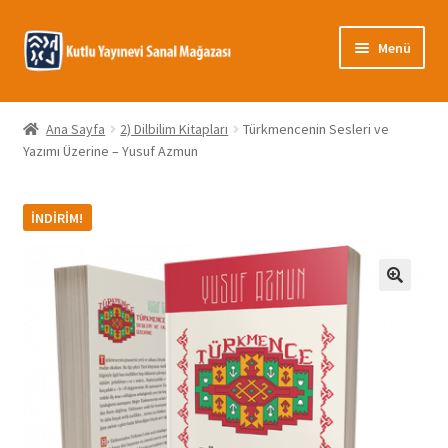
Dolaşıma
İçeriğe
Menü
geç
geç
Giriş
Ana Sayfa
2) Dilbilim Kitapları
Türkmencenin Sesleri ve
Yazımı Üzerine – Yusuf Azmun
Banka Bilgileri
Gizlilik Politikası
İNDIRIM!
Hakkımızda
🔍
Hesabım
İletişim
Mağaza