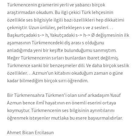
Türkmencenin gramerini yerli ve yabancı birçok
440,00₺.
fiyat:
araştırmadan okudum. Bu ilgi çekici Türk lehçesinin
352,00₺.
özellikle ses bilgisiyle ilgili bazı özellikleri hep dikkatimi
çekmiştir. Uzun ünlüler, peltekleşen s ve z sesleri…
Başkurtçadaki s-> h, Yakutçadaki s-> h-> Ø değişmesinin ilk
aşamasının Türkmencedeki diş arası s olduğunu
anladığımda yeni bir keşifte bulunduğumu sanmıştım.
Meğer Türkmencenin sırları bunlardan ibaret değilmiş.
Türkmence sanki bir benzeşmeler dili. Ve daha birçok seslik
özellikler… Azmun’un kitabını okuduğum zaman o güne
kadar bilmediğim birçok sırrı öğrendim.
Bir Türkmensahra Türkmen’i olan sınıf arkadaşım Yusuf
Azmun bence ilmî hayatının en önemli eserini ortaya
koymuştur. Türkmencenin ses bilgisinin ayrıntılarını
öğrenmek isteyenler mutlaka bu esere başvurmalıdırlar.
Ahmet Bican Ercilasun