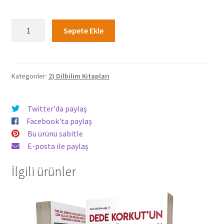
Türkmencenin
Sepete Ekle
Sesleri
ve
Yazımı
Üzerine
Kategoriler:
2) Dilbilim Kitapları
-
Yusuf
Twitter'da paylaş
Azmun
Facebook'ta paylaş
adet
Bu ürünü sabitle
E-posta ile paylaş
İlgili ürünler