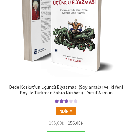
Dede Korkut’un Üçüncü Elyazması (Soylamalar ve İki Yeni
Boy ile Türkmen Sahra Nüshası) – Yusuf Azmun
5
İNDIRIM!
üzerind
en
3.00
Orijinal
Şu
195,00
₺
156,00
₺
oy aldı
fiyat:
andaki