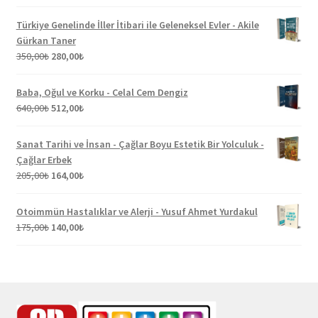
fiyat:
andaki
220,00₺.
fiyat:
Türkiye Genelinde İller İtibari ile Geleneksel Evler - Akile
176,00₺.
Gürkan Taner
Orijinal
Şu
350,00
₺
280,00
₺
fiyat:
andaki
350,00₺.
fiyat:
Baba, Oğul ve Korku - Celal Cem Dengiz
280,00₺.
Orijinal
Şu
640,00
₺
512,00
₺
fiyat:
andaki
640,00₺.
fiyat:
Sanat Tarihi ve İnsan - Çağlar Boyu Estetik Bir Yolculuk -
512,00₺.
Çağlar Erbek
Orijinal
Şu
205,00
₺
164,00
₺
fiyat:
andaki
205,00₺.
fiyat:
Otoimmün Hastalıklar ve Alerji - Yusuf Ahmet Yurdakul
164,00₺.
Orijinal
Şu
175,00
₺
140,00
₺
fiyat:
andaki
175,00₺.
fiyat:
140,00₺.