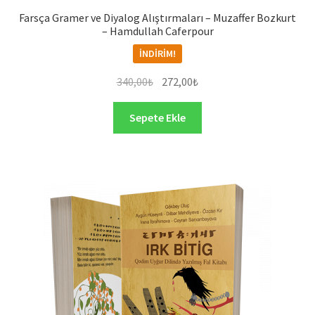
Farsça Gramer ve Diyalog Alıştırmaları – Muzaffer Bozkurt
– Hamdullah Caferpour
İNDIRIM!
Orijinal
Şu
340,00
₺
272,00
₺
fiyat:
andaki
340,00₺.
fiyat:
Sepete Ekle
272,00₺.