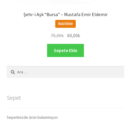
Şehr-i Aşk “Bursa” – Mustafa Emir Eldemir
İNDIRIM!
Orijinal
Şu
75,00
₺
60,00
₺
fiyat:
andaki
75,00₺.
fiyat:
Sepete Ekle
60,00₺.
Arama:
Sepet
Sepetinizde ürün bulunmuyor.