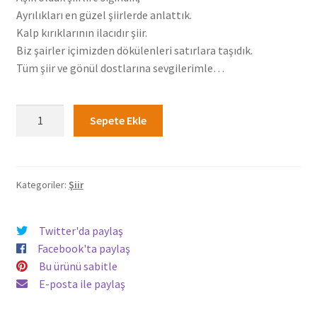
Ayrılıkları en güzel şiirlerde anlattık.
Kalp kırıklarının ilacıdır şiir.
Biz şairler içimizden dökülenleri satırlara taşıdık.
Tüm şiir ve gönül dostlarına sevgilerimle…
Yürek
Sepete Ekle
Yüreğe
-
Fulya
Uludağ
Kategoriler:
Şiir
adet
Twitter'da paylaş
Facebook'ta paylaş
Bu ürünü sabitle
E-posta ile paylaş