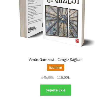
Venüs Gamzesi – Cengiz Şağban
İNDIRIM!
Orijinal
Şu
145,00
₺
116,00
₺
fiyat:
andaki
145,00₺.
fiyat:
Sepete Ekle
116,00₺.