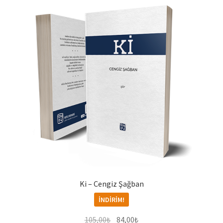
Ki – Cengiz Şağban
İNDIRIM!
Orijinal
Şu
105,00
₺
84,00
₺