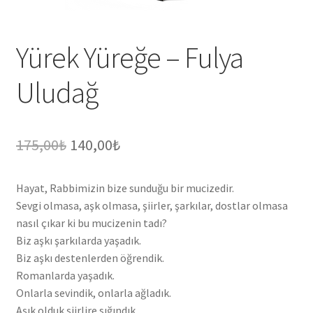
Mesafeli Satış Sözleşmesi
Yürek Yüreğe – Fulya
Ödeme
Uludağ
Products Page
Checkout
Orijinal
Şu
175,00
₺
140,00
₺
Transaction Results
fiyat:
andaki
Hayat, Rabbimizin bize sunduğu bir mucizedir.
175,00₺.
fiyat:
Your Account
Sevgi olmasa, aşk olmasa, şiirler, şarkılar, dostlar olmasa
140,00₺.
nasıl çıkar ki bu mucizenin tadı?
Sepet
Biz aşkı şarkılarda yaşadık.
Biz aşkı destenlerden öğrendik.
Romanlarda yaşadık.
Teslimat ve İade Hakkı
Onlarla sevindik, onlarla ağladık.
Aşık olduk şiirlire sığındık,