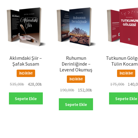
sıralandı
Aklımdaki Şiir –
Ruhumun
Tutkunun Gölge
Şafak Susam
Derinliğinde –
Tülin Kocam
Levend Okumuş
İNDIRIM!
İNDIRIM!
İNDIRIM!
Orijinal
Şu
Orijinal
535,00
₺
428,00
₺
175,00
₺
140,0
Orijinal
Şu
190,00
₺
152,00
₺
fiyat:
andaki
fiyat:
fiyat:
andaki
535,00₺.
fiyat:
175,00
Sepete Ekle
Sepete Ekle
190,00₺.
fiyat:
428,00₺.
Sepete Ekle
152,00₺.