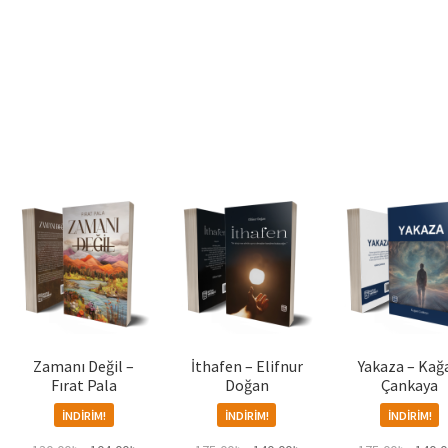
ki
:
00₺.
Zamanı Değil –
İthafen – Elifnur
Yakaza – Kağ
Fırat Pala
Doğan
Çankaya
İNDIRIM!
İNDIRIM!
İNDIRIM!