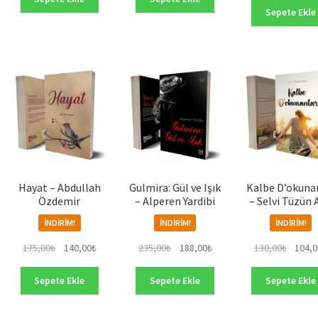
145,00
00₺.
140,00₺.
128,00₺.
Sepete Ekle
Hayat – Abdullah
Gulmira: Gül ve Işık
Kalbe D’okuna
Özdemir
– Alperen Yardibi
– Selvi Tüzün 
İNDIRIM!
İNDIRIM!
İNDIRIM!
Orijinal
Şu
Orijinal
Şu
Orijinal
175,00
₺
140,00
₺
235,00
₺
188,00
₺
130,00
₺
104,0
fiyat:
andaki
fiyat:
andaki
fiyat:
ki
175,00₺.
fiyat:
235,00₺.
fiyat:
130,00
Sepete Ekle
Sepete Ekle
Sepete Ekle
:
140,00₺.
188,00₺.
00₺.