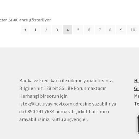
En
tan 61-80 arası gösteriliyor
yeniye
1
2
3
4
5
6
7
8
9
10
göre
sıralandı
Banka ve kredi kartı ile ödeme yapabilirsiniz.
H
Bilgileriniz 128 bit SSL ile korunmaktadır.
Gi
Herhangi bir sorun için
Me
istek@kutluyayinevi.com adresine yazabilir ya
Te
da 0850 241 7634 numaralı şirket hattımızı
arayabilirsiniz. Kutlu alışverişler.