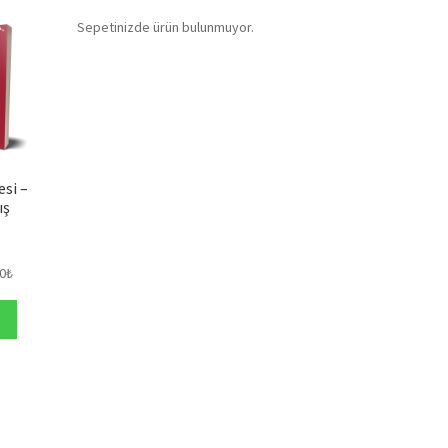
Sepetinizde ürün bulunmuyor.
si –
ış
Şu
0
₺
andaki
₺.
fiyat:
140,00₺.