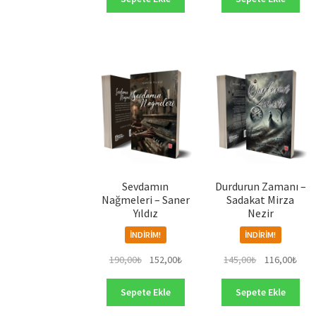
164,00₺.
164,
Sevdamın
Durdurun Zamanı –
Nağmeleri – Saner
Sadakat Mirza
Yıldız
Nezir
İNDIRIM!
İNDIRIM!
Orijinal
Şu
Orijinal
Şu
190,00
₺
152,00
₺
145,00
₺
116,00
₺
fiyat:
andaki
fiyat:
anda
190,00₺.
fiyat:
145,00₺.
fiyat
Sepete Ekle
Sepete Ekle
152,00₺.
116,