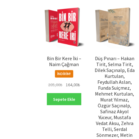
Bin Bir Kere İki –
Düş Pınarı – Hakan
Naim Çağman
Tirit, Selma Tirit,
Dilek Saçınalp, Eda
İNDIRIM!
Kurtulan,
Feydullah Aslan,
Orijinal
Şu
205,00
₺
164,00
₺
Funda Suiçmez,
fiyat:
andaki
Mehmet Kurtulan,
205,00₺.
fiyat:
Sepete Ekle
Murat Yılmaz,
164,00₺.
Özgür Saçınalp,
Safinaz Akyol
Yüceur, Mustafa
Vedat Aksu, Zehra
Telli, Serdal
Sönmezer, Metin