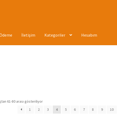
Ödeme
İletişim
Kategoriler
Hesabım
ızda
Hesabım
İletişim
Mağaza
Mesafeli Satış Sözleşmesi
Ödeme
En
tan 61-80 arası gösteriliyor
yeniye
1
2
3
4
5
6
7
8
9
10
göre