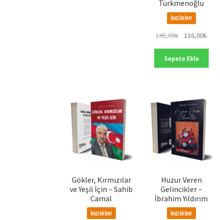
Türkmenoğlu
İNDIRIM!
Orijinal
Şu
145,00
₺
116,00
₺
fiyat:
anda
145,00₺.
fiyat
Sepete Ekle
116,
Gökler, Kırmızılar
Huzur Veren
ve Yeşil İçin – Sahib
Gelincikler –
Camal
İbrahim Yıldırım
İNDIRIM!
İNDIRIM!