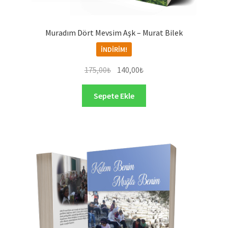
Muradım Dört Mevsim Aşk – Murat Bilek
İNDIRIM!
Orijinal
Şu
175,00
₺
140,00
₺
fiyat:
andaki
175,00₺.
fiyat:
Sepete Ekle
140,00₺.