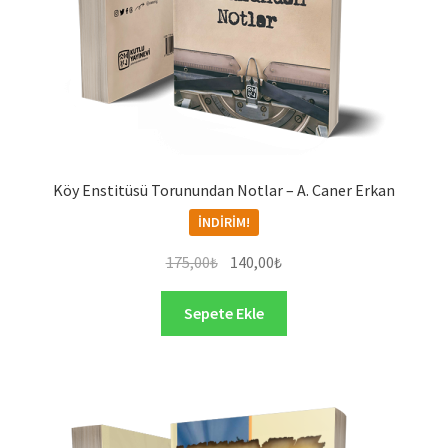
Köy Enstitüsü Torunundan Notlar – A. Caner Erkan
İNDIRIM!
Orijinal
Şu
175,00
₺
140,00
₺
fiyat:
andaki
175,00₺.
fiyat:
Sepete Ekle
140,00₺.