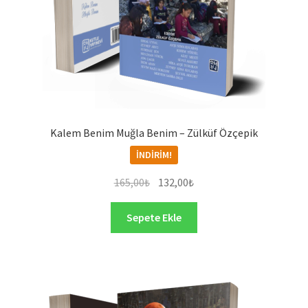
Kalem Benim Muğla Benim – Zülküf Özçepik
İNDIRIM!
Orijinal
Şu
165,00
₺
132,00
₺
fiyat:
andaki
165,00₺.
fiyat:
Sepete Ekle
132,00₺.