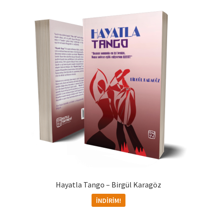
Mesafeli Satış Sözleşmesi
Ödeme
Products Page
Checkout
Transaction Results
Your Account
Sepet
Hayatla Tango – Birgül Karagöz
Teslimat ve İade Hakkı
İNDIRIM!