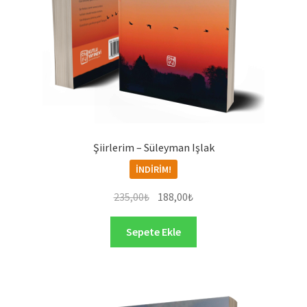
Şiirlerim – Süleyman Işlak
İNDIRIM!
Orijinal
Şu
235,00
₺
188,00
₺
fiyat:
andaki
235,00₺.
fiyat:
Sepete Ekle
188,00₺.