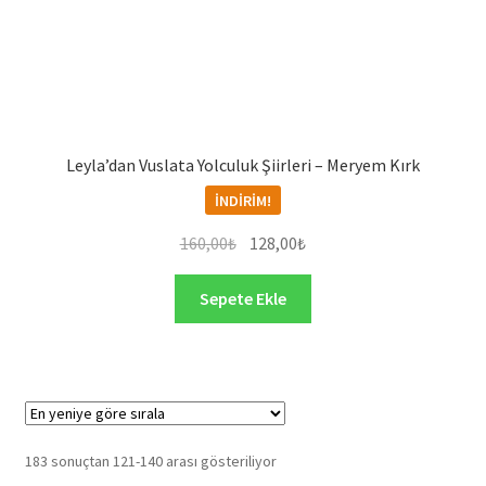
Leyla’dan Vuslata Yolculuk Şiirleri – Meryem Kırk
İNDIRIM!
Orijinal
Şu
160,00
₺
128,00
₺
fiyat:
andaki
160,00₺.
fiyat:
Sepete Ekle
128,00₺.
En
183 sonuçtan 121-140 arası gösteriliyor
yeniye