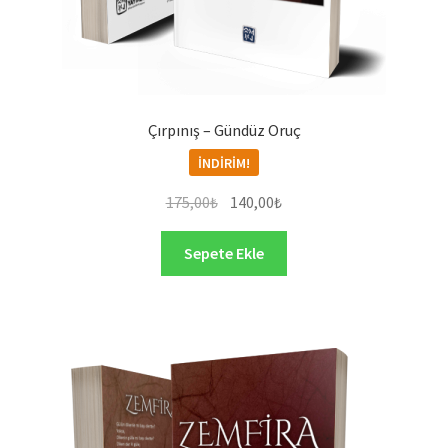
Çırpınış – Gündüz Oruç
İNDIRIM!
Orijinal
Şu
175,00
₺
140,00
₺
fiyat:
andaki
175,00₺.
fiyat:
Sepete Ekle
140,00₺.