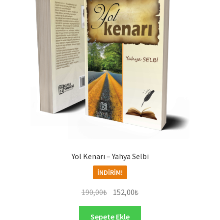
Yol Kenarı – Yahya Selbi
İNDIRIM!
Orijinal
Şu
190,00
₺
152,00
₺
fiyat:
andaki
190,00₺.
fiyat:
Sepete Ekle