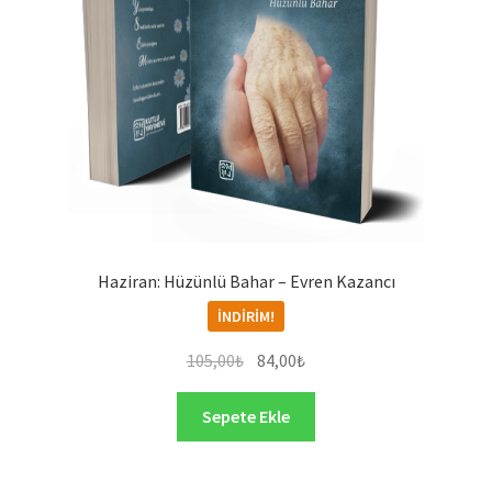
Haziran: Hüzünlü Bahar – Evren Kazancı
İNDIRIM!
Orijinal
Şu
105,00
₺
84,00
₺
fiyat:
andaki
105,00₺.
fiyat:
Sepete Ekle
84,00₺.