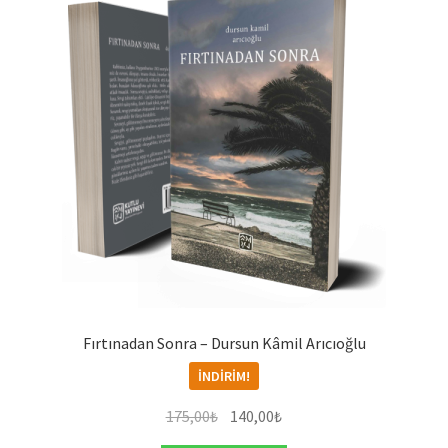
Fırtınadan Sonra – Dursun Kâmil Arıcıoğlu
İNDIRIM!
Orijinal
Şu
175,00
₺
140,00
₺
fiyat:
andaki