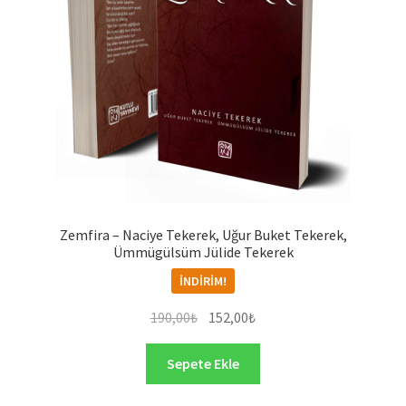
Zemfira – Naciye Tekerek, Uğur Buket Tekerek,
Ümmügülsüm Jülide Tekerek
İNDIRIM!
Orijinal
Şu
190,00
₺
152,00
₺
fiyat:
andaki
190,00₺.
fiyat:
Sepete Ekle
152,00₺.