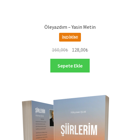
Öleyazdım – Yasin Metin
İNDIRIM!
Orijinal
Şu
160,00
₺
128,00
₺
fiyat:
andaki
160,00₺.
fiyat:
Sepete Ekle
128,00₺.