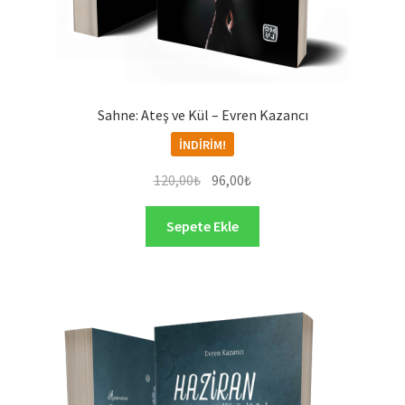
Sahne: Ateş ve Kül – Evren Kazancı
İNDIRIM!
Orijinal
Şu
120,00
₺
96,00
₺
fiyat:
andaki
120,00₺.
fiyat:
Sepete Ekle
96,00₺.