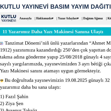
KUTLU YAYINEVİ BASIM YAYIM DAĞITI
Anasayfa
| Hakkımızda▾
| Yazar Adayları▾
| Dağıtım Ağımız
| Ki
11 Yazarımız Daha Yazı Makinesi Sanına Ulaştı
Tanzimat Dönemi’niñ ünlü yazarlarından “Ahmet Mi
1912) yazınımıza kazandırdığı 250’den çok yapıttan do
takma adına gönderme yapıp 25/08/2018 günaylı 4 sayı
sayılı yargılarımızda, yayınevimizden 3 ayrı bétiği çı
Yazı Makinesi sanını atamayı uygun görmekteyiz.
Bu doğrultuda yayınevimizin 19.08.2025 günaylı 32 s
yazarımız daha bu sana ulaştı:
1) Fazıl Şahin
2) Ziya Şen
3) Ayşenur Toksöz