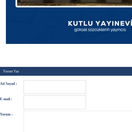
Kategori :
Genel
-
Etiketler :
-
Tarih :
02 Eylül 2025
Yorum Yaz
Ad Soyad :
E-mail :
Yorum :