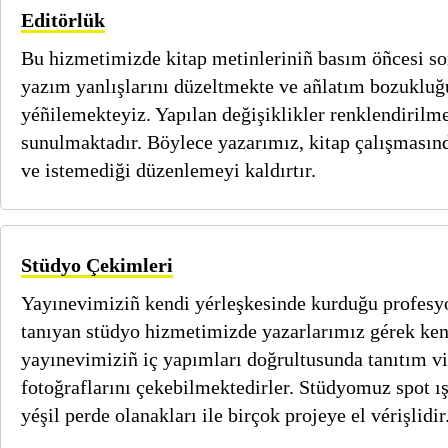
Editörlük
Bu hizmetimizde kitap metinleriniñ basım öñcesi s
yazım yanlışlarını düzeltmekte ve añlatım bozukluğ
yéñilemekteyiz. Yapılan değişiklikler renklendirilme
sunulmaktadır. Böylece yazarımız, kitap çalışmasınd
ve istemediği düzenlemeyi kaldırtır.
Stüdyo Çekimleri
Yayınevimiziñ kendi yérleşkesinde kurduğu profesy
tanıyan stüdyo hizmetimizde yazarlarımız gérek kend
yayınevimiziñ iç yapımları doğrultusunda tanıtım vi
fotoğraflarını çekebilmektedirler. Stüdyomuz spot ışı
yéşil perde olanakları ile birçok projeye el vérişlidir