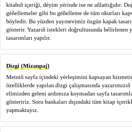
kitabıñ içeriği, déyim yérinde ise ne añlattığıdır. D
géñellemeler gibi bu géñelleme de tüm okurları ka
böyledir. Bu yüzden yayınevimiz özgün kapak tasar
gösterir. Yazarıñ istekleri doğrultusunda bélirlenen
tasarımları yapılır.
Dizgi (Mizanpaj)
Metniñ sayfa içindeki yérleşimini kapsayan hizmeti
özelliklerde yapılan dizgi çalışmasında yazarımızıñ ö
elimizden geleni ardımıza koymadan sayfa tasarıml
gösteririz. Soru bankaları dışındaki tüm kitap içerikl
yapmaktayız.