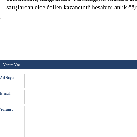
satışlardan elde édilen kazancınıñ hesabını anlık öğ
Kategori :
Genel
,
Hizmetler
-
Etiketler :
kutlu yayınev
hizmetleri
,
yayınevinden verilen hizmetler
,
yayınevler
Temmuz 2021
Yorum Yaz
Ad Soyad :
E-mail :
Yorum :