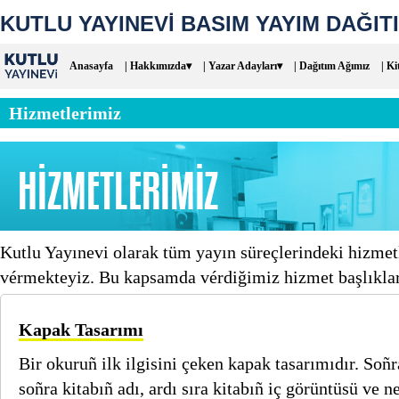
KUTLU YAYINEVİ BASIM YAYIM DAĞITI
Anasayfa
| Hakkımızda▾
| Yazar Adayları▾
| Dağıtım Ağımız
| Ki
Hizmetlerimiz
Kutlu Yayınevi olarak tüm yayın süreçlerindeki hizme
vérmekteyiz. Bu kapsamda vérdiğimiz hizmet başlıkları 
Kapak Tasarımı
Bir okuruñ ilk ilgisini çeken kapak tasarımıdır. Soñr
soñra kitabıñ adı, ardı sıra kitabıñ iç görüntüsü ve n