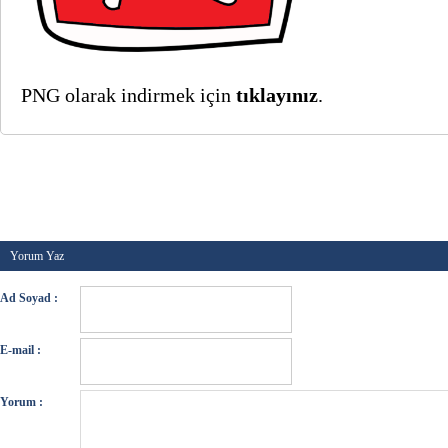
PNG olarak indirmek için
tıklayınız
.
Kategori :
Genel
-
Etiketler :
kutlu yayınevi belirtke
,
yayınevi logo png
,
kutlu yayınevi logosu
-
Tarih :
03 A
Yorum Yaz
Ad Soyad :
E-mail :
Yorum :