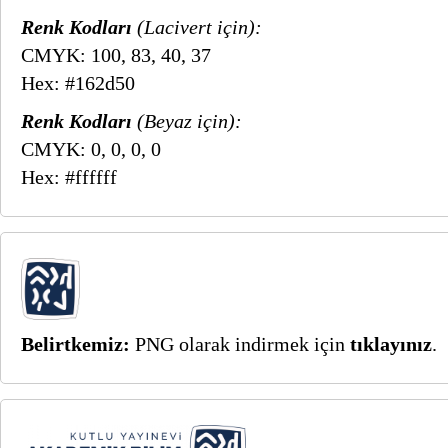
Renk Kodları
(Lacivert için):
CMYK: 100, 83, 40, 37
Hex: #162d50
Renk Kodları
(Beyaz için):
CMYK: 0, 0, 0, 0
Hex: #ffffff
Belirtkemiz:
PNG olarak indirmek için
tıklayınız
.