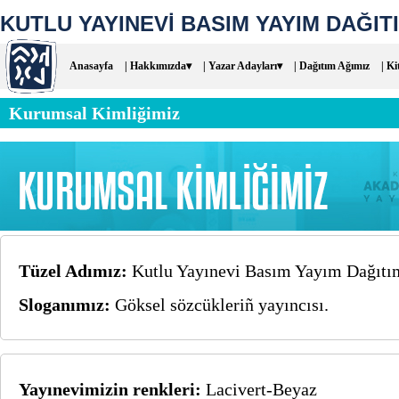
KUTLU YAYINEVİ BASIM YAYIM DAĞITI
Anasayfa
| Hakkımızda▾
| Yazar Adayları▾
| Dağıtım Ağımız
| Ki
Kurumsal Kimliğimiz
Tüzel Adımız:
Kutlu Yayınevi Basım Yayım Dağıtım
Sloganımız:
Göksel sözcükleriñ yayıncısı.
Yayınevimizin renkleri:
Lacivert-Beyaz