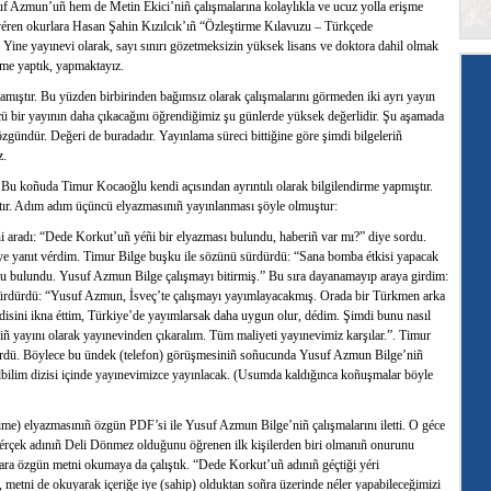
uf Azmun’uñ hem de Metin Ekici’niñ çalışmalarına kolaylıkla ve ucuz yolla erişme
i véren okurlara Hasan Şahin Kızılcık’ıñ “Özleştirme Kılavuzu – Türkçede
. Yine yayınevi olarak, sayı sınırı gözetmeksizin yüksek lisans ve doktora dahil olmak
eme yaptık, yapmaktayız.
amıştır. Bu yüzden birbirinden bağımsız olarak çalışmalarını görmeden iki ayrı yayın
ü bir yayının daha çıkacağını öğrendiğimiz şu günlerde yüksek değerlidir. Şu aşamada
gündür. Değeri de buradadır. Yayınlama süreci bittiğine göre şimdi bilgeleriñ
z.
r. Bu koñuda Timur Kocaoğlu kendi açısından ayrıntılı olarak bilgilendirme yapmıştır.
tır. Adım adım üçüncü elyazmasınıñ yayınlanması şöyle olmuştur:
 aradı: “Dede Korkut’uñ yéñi bir elyazması bulundu, haberiñ var mı?” diye sordu.
iye yanıt vérdim. Timur Bilge buşku ile sözünü sürdürdü: “Sana bomba étkisi yapacak
oyu bulundu. Yusuf Azmun Bilge çalışmayı bitirmiş.” Bu sıra dayanamayıp araya girdim:
 sürdürdü: “Yusuf Azmun, İsveç’te çalışmayı yayımlayacakmış. Orada bir Türkmen arka
isini ikna éttim, Türkiye’de yayımlarsak daha uygun olur, dédim. Şimdi bunu nasıl
ñ yayını olarak yayınevinden çıkaralım. Tüm maliyeti yayınevimiz karşılar.”. Timur
ürdü. Böylece bu ündek (telefon) görüşmesiniñ soñucunda Yusuf Azmun Bilge’niñ
lbilim dizisi içinde yayınevimizce yayınlacak. (Usumda kaldığınca koñuşmalar böyle
me) elyazmasınıñ özgün PDF’si ile Yusuf Azmun Bilge’niñ çalışmalarını iletti. O géce
érçek adınıñ Deli Dönmez olduğunu öğrenen ilk kişilerden biri olmanıñ onurunu
r ara özgün metni okumaya da çalıştık. “Dede Korkut’uñ adınıñ géçtiği yéri
 metni de okuyarak içeriğe iye (sahip) olduktan soñra üzerinde néler yapabileceğimizi