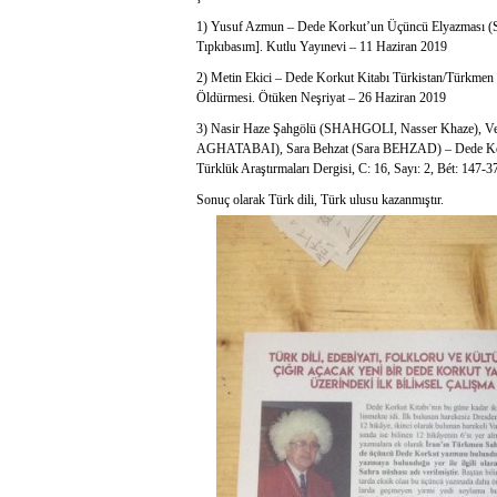
1) Yusuf Azmun – Dede Korkut’un Üçüncü Elyazması (Soy
Tıpkıbasım]. Kutlu Yayınevi – 11 Haziran 2019
2) Metin Ekici – Dede Korkut Kitabı Türkistan/Türkmen 
Öldürmesi. Ötüken Neşriyat – 26 Haziran 2019
3) Nasir Haze Şahgölü (SHAHGOLI, Nasser Khaze), Ve
AGHATABAI), Sara Behzat (Sara BEHZAD) – Dede Korku
Türklük Araştırmaları Dergisi, C: 16, Sayı: 2, Bét: 1
Sonuç olarak Türk dili, Türk ulusu kazanmıştır.