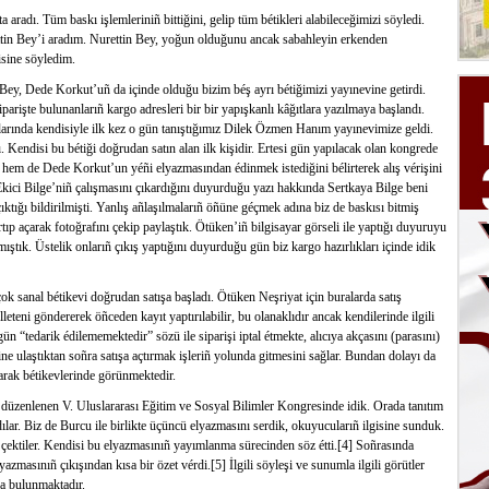
radı. Tüm baskı işlemleriniñ bittiğini, gelip tüm bétikleri alabileceğimizi söyledi.
rettin Bey’i aradım. Nurettin Bey, yoğun olduğunu ancak sabahleyin erkenden
isine söyledim.
ey, Dede Korkut’uñ da içinde olduğu bizim béş ayrı bétiğimizi yayınevine getirdi.
siparişte bulunanlarıñ kargo adresleri bir bir yapışkanlı kâğıtlara yazılmaya başlandı.
larında kendisiyle ilk kez o gün tanıştığımız Dilek Özmen Hanım yayınevimize geldi.
Kendisi bu bétiği doğrudan satın alan ilk kişidir. Ertesi gün yapılacak olan kongrede
hem de Dede Korkut’un yéñi elyazmasından édinmek istediğini bélirterek alış vérişini
Ekici Bilge’niñ çalışmasını çıkardığını duyurduğu yazı hakkında Sertkaya Bilge beni
çıktığı bildirilmişti. Yanlış añlaşılmalarıñ öñüne géçmek adına biz de baskısı bitmiş
ırtıp açarak fotoğrafını çekip paylaştık. Ötüken’iñ bilgisayar görseli ile yaptığı duyuruyu
ıştık. Üstelik onlarıñ çıkış yaptığını duyurduğu gün biz kargo hazırlıkları içinde idik
k sanal bétikevi doğrudan satışa başladı. Ötüken Neşriyat için buralarda satış
lleteni göndererek öñceden kayıt yaptırılabilir, bu olanaklıdır ancak kendilerinde ilgili
ün “tedarik édilememektedir” sözü ile siparişi iptal étmekte, alıcıya akçasını (parasını)
ine ulaştıktan soñra satışa açtırmak işleriñ yolunda gitmesini sağlar. Bundan dolayı da
olarak bétikevlerinde görünmektedir.
düzenlenen V. Uluslararası Eğitim ve Sosyal Bilimler Kongresinde idik. Orada tanıtım
dılar. Biz de Burcu ile birlikte üçüncü elyazmasını serdik, okuyucularıñ ilgisine sunduk.
 çektiler. Kendisi bu elyazmasınıñ yayımlanma sürecinden söz étti.[4] Soñrasında
yazmasınıñ çıkışından kısa bir özet vérdi.[5] İlgili söyleşi ve sunumla ilgili görütler
a bulunmaktadır.