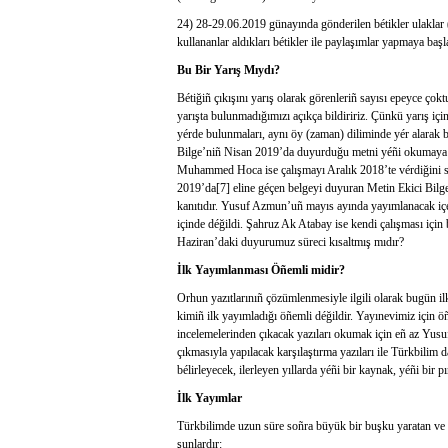
24) 28-29.06.2019 günayında gönderilen bétikler ulaklar 
kullananlar aldıkları bétikler ile paylaşımlar yapmaya başla
Bu Bir Yarış Mıydı?
Bétiğiñ çıkışını yarış olarak görenleriñ sayısı epeyce çok
yarışta bulunmadığımızı açıkça bildiririz. Çünkü yarış içi
yérde bulunmaları, aynı öy (zaman) diliminde yér alarak bi
Bilge’niñ Nisan 2019’da duyurduğu metni yéñi okumaya baş
Muhammed Hoca ise çalışmayı Aralık 2018’te vérdiğini s
2019’da[7] eline géçen belgeyi duyuran Metin Ekici Bilge
kanıtıdır. Yusuf Azmun’uñ mayıs ayında yayımlanacak içer
içinde déğildi. Şahruz Ak Atabay ise kendi çalışması içi
Haziran’daki duyurumuz süreci kısaltmış mıdır?
İlk Yayımlanması Öñemli midir?
Orhun yazıtlarınıñ çözümlenmesiyle ilgili olarak bugün i
kimiñ ilk yayımladığı öñemli déğildir. Yayınevimiz için öñ
incelemelerinden çıkacak yazıları okumak için eñ az Yusu
çıkmasıyla yapılacak karşılaştırma yazıları ile Türkbilim
bélirleyecek, ilerleyen yıllarda yéñi bir kaynak, yéñi bir p
İlk Yayımlar
Türkbilimde uzun süre soñra büyük bir buşku yaratan ve a
şunlardır: