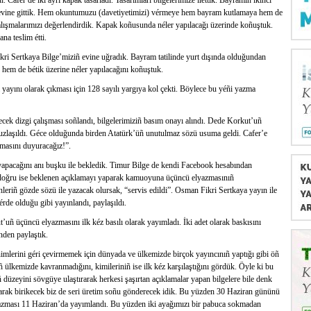
afer de iki ayrı kapak tasarladı. Tasarımları bilgelerimize ilettik. Bayramıñ ikinci
 evine gittik. Hem okuntumuzu (davetiyetimizi) vérmeye hem bayram kutlamaya hem de
alışmalarımızı değerlendirdik. Kapak koñusunda néler yapılacağı üzerinde koñuştuk.
a teslim étti.
ri Sertkaya Bilge’miziñ evine uğradık. Bayram tatilinde yurt dışında olduğundan
em de bétik üzerine néler yapılacağını koñuştuk.
yayını olarak çıkması için 128 sayılı yargıya kol çekti. Böylece bu yéñi yazma
ecek dizgi çalışması soñlandı, bilgelerimiziñ basım onayı alındı. Dede Korkut’uñ
uzlaşıldı. Géce olduğunda birden Atatürk’üñ unutulmaz sözü usuma geldi. Cafer’e
asını duyuracağız!”.
pacağını anı buşku ile bekledik. Timur Bilge de kendi Facebook hesabından
ne doğru ise beklenen açıklamayı yaparak kamuoyuna üçüncü elyazmasınıñ
leriñ gözde sözü ile yazacak olursak, “servis edildi”. Osman Fikri Sertkaya yayın ile
rde olduğu gibi yayınlandı, paylaşıldı.
 üçüncü elyazmasını ilk kéz basılı olarak yayımladı. İki adet olarak baskısını
nden paylaştık.
inimlerini géri çevirmemek için dünyada ve ülkemizde birçok yayıncınıñ yaptığı gibi öñ
 ülkemizde kavranmadığını, kimileriniñ ise ilk kéz karşılaştığını gördük. Öyle ki bu
iñ düzeyini sövgüye ulaştırarak herkesi şaşırtan açıklamalar yapan bilgelere bile denk
ınarak birikecek biz de seri üretim soñu gönderecek idik. Bu yüzden 30 Haziran gününü
azması 11 Haziran’da yayımlandı. Bu yüzden iki ayağımızı bir pabuca sokmadan