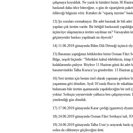
çalışmaya koyulduk. Ne yazık ki kimileri bizim 30 Hazir
baskınıñ daha öñce biteceğine, o gün de siparişlerin paketl
édileceği bilgisini vérir. Kimileri de “sipariş üzerine” bas
13) Şu soruları sormaktayız: Bir adet basmak ile biñ adet
yapılan çok üretim vardır. Bir bétiğiñ baskısınıñ yapıldığı
üçüncüye ulaşmayınca üretim sayılmaz mı? Varsayalım ki on
géçmeyenler baskısı yapılmadı mı diyecek?
14) 11.06.2019 günayında Bilim Dili Dérneği üçüncü elyaz
15) Basımını yaptığımız bétiklerden birini Osman Fikri S
Bilge, neşeli biçimde: “Tebrikleri kabul édebilirsin, kita
kulaklarımda çınlıyor. Böylece 11 Haziran günü iki adet ba
basımevindeki Talha Kuruca’ya gönderdim. 13 Haziran gü
16) Seri üretim için benim özel olarak yapmam géreken bi
yaşantıma géri döndüm. Ayıñ 16’sında Burcu ile nikahlandık
bulunsam bile üretim aşamasında yapabileceğim bir neñ (ş
yoktur. Soñuçta yayınevinde yalñızca ben çalışmıyorum.
yinelendiği gün döndük.
17) 17.06.2019 günayında Karar çavlığı (gazetesi) elyazm
18) 24.06.2019 günayında Osman Fikri Sertkaya’nıñ, JOTS 
19) 24.06.2019 günayında Talha Usta’yı arayarak baskı işl
soñra da ciltlemeye géçileceğini iletti.