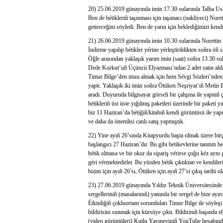
20) 25.06.2019 günayında imin 17.30 sularında Talha Usta a
Ben de bétikleriñ taşınması için taşımacı (nakliyeci) Nu
getireceğini söyledi. Ben de yarın için beklediğimizi kend
21) 26.06.2019 günayında imin 10.30 sularında Nurettin B
İndirme yapılıp bétikler yérine yérleştirildikten soñra öñ 
Öğle arasından yaklaşık yarım imin (saat) soñra 13.30 su
Dede Korkut’uñ Üçüncü Elyazması’ndan 2 adet satın aldı. 
Timur Bilge’den imza almak için hem Sévgi Sözleri’nden 
yaptı. Yaklaşık iki imin soñra Ötüken Neşriyat’ıñ Metin 
aradı. Duyuruda bilgisayar görseli bir çalışma ile yapıtıñ 
bétikleriñ üst üste yığılmış paketleri üzerinde bir paketi y
biz 11 Haziran’da bétiğiñ/kitabıñ kendi görüntüsü ile yapm
ve daha da önemlisi canlı satış yapmıştık.
22) Yine ayıñ 26’sında Kitapyurdu başta olmak üzere birço
başlangıcı 27 Haziran’dır. Bu gibi betikevlerine tanıtım be
bétik olmasa ve bir okur da sipariş vérirse çoğu kéz aynı g
géri vérmektedirler. Bu yüzden bétik çıktıktan ve kendiler
bizim için ayıñ 26’sı, Ötüken için ayıñ 27’si çıkış tarihi 
23) 27.06.2019 günayında Yıldız Teknik Üniversitesinde 
sergelleriniñ (masalarınıñ) yanında bir sergel de bize ayır
Étkinliğiñ çokluortam sorumluları Timur Bilge ile söyleşi
bildirisini sunmak için kürsüye çıktı. Bildiriniñ başında el
(video görüntüleri) Kutlu Yayıneviniñ YouTube hesabınd