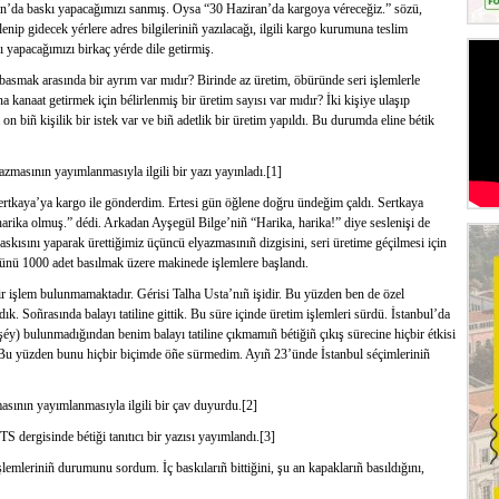
an’da baskı yapacağımızı sanmış. Oysa “30 Haziran’da kargoya véreceğiz.” sözü,
enip gidecek yérlere adres bilgileriniñ yazılacağı, ilgili kargo kurumuna teslim
kı yapacağımızı birkaç yérde dile getirmiş.
 basmak arasında bir ayrım var mıdır? Birinde az üretim, öbüründe seri işlemlerle
na kanaat getirmek için bélirlenmiş bir üretim sayısı var mıdır? İki kişiye ulaşıp
 biñ kişilik bir istek var ve biñ adetlik bir üretim yapıldı. Bu durumda eline bétik
masının yayımlanmasıyla ilgili bir yazı yayınladı.[1]
ertkaya’ya kargo ile gönderdim. Ertesi gün öğlene doğru ündeğim çaldı. Sertkaya
p harika olmuş.” dédi. Arkadan Ayşegül Bilge’niñ “Harika, harika!” diye seslenişi de
skısını yaparak ürettiğimiz üçüncü elyazmasınıñ dizgisini, seri üretime géçilmesi için
nü 1000 adet basılmak üzere makinede işlemlere başlandı.
r işlem bulunmamaktadır. Gérisi Talha Usta’nıñ işidir. Bu yüzden ben de özel
. Soñrasında balayı tatiline gittik. Bu süre içinde üretim işlemleri sürdü. İstanbul’da
éy) bulunmadığından benim balayı tatiline çıkmamıñ bétiğiñ çıkış sürecine hiçbir étkisi
 Bu yüzden bunu hiçbir biçimde öñe sürmedim. Ayıñ 23’ünde İstanbul séçimleriniñ
asının yayımlanmasıyla ilgili bir çav duyurdu.[2]
dergisinde bétiği tanıtıcı bir yazısı yayımlandı.[3]
emleriniñ durumunu sordum. İç baskılarıñ bittiğini, şu an kapaklarıñ basıldığını,