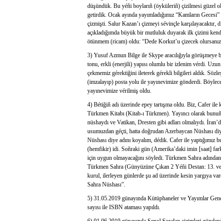
düşündük. Bu yéñi boylarıñ (öyküleriñ) çizilmesi güzel o
getirdik. Ocak ayında yayımladığımız “Kamların Gecesi” a
çizmişti. Salur Kazan’ı çizmeyi sévinçle karşılayacaktı
açıkladığımda büyük bir mutluluk duyarak ilk çizimi kend
ötünmem (ricam) oldu: “Dede Korkut’u çizecek olursanız 
3) Yusuf Azmun Bilge ile Skype aracılığıyla görüşmeye ba
tonu, erkli (enerjili) yapısı olumlu bir izlenim vérdi. U
çekmemiz gérektiğini ileterek gérekli bilgileri aldık. Sözl
(imzalayıp) posta yolu ile yayınevimize gönderdi. Böyle
yayınevimize vérilmiş oldu.
4) Bétiğiñ adı üzerinde epey tartışma oldu. Biz, Cafer ile
Türkmen Kitabı (Kitab-ı Türkmen). Yayıncı olarak bunuñ 
nüshaydı ve Vatikan, Dresten gibi adları olmalıydı. İr
usumuzdan géçti, hatta doğrudan Azerbaycan Nüshası diye
Nüshası diye adını koyalım, dédik. Cafer ile yaptığımız
(hemfikir) idi. Soñraki gün (Amerika’daki imin [saat] fa
için uygun olmayacağını söyledi. Türkmen Sahra adından 
Türkmen Sahra (Günyüzüne Çıkan 2 Yéñi Destan: 13. ve
kurul, ilerleyen günlerde şu ad üzerinde kesin yargıya 
Sahra Nüshası”.
5) 31.05.2019 günayında Kütüphaneler ve Yayımlar Ge
sayısı ile ISBN ataması yapıldı.