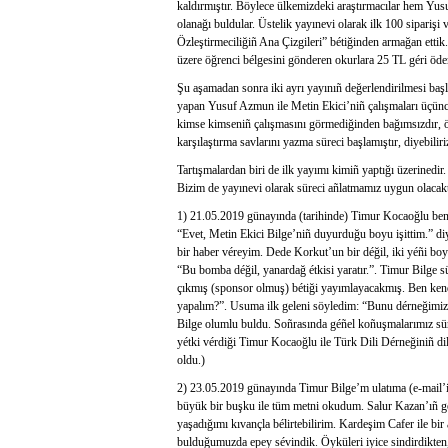
kaldırmıştır. Böylece ülkemizdeki araştırmacılar hem Yus
olanağı buldular. Üstelik yayınevi olarak ilk 100 sipariş
Özleştirmeciliğiñ Ana Çizgileri” bétiğinden armağan ettik
üzere öğrenci bélgesini gönderen okurlara 25 TL géri öd
Şu aşamadan sonra iki ayrı yayınıñ değerlendirilmesi başl
yapan Yusuf Azmun ile Metin Ekici’niñ çalışmaları üçünc
kimse kimseniñ çalışmasını görmediğinden bağımsızdır, öz
karşılaştırma savlarını yazma süreci başlamıştır, diyebiliri
Tartışmalardan biri de ilk yayımı kimiñ yaptığı üzerinedi
Bizim de yayınevi olarak süreci añlatmamız uygun olacak
1) 21.05.2019 günayında (tarihinde) Timur Kocaoğlu beni
“Evet, Metin Ekici Bilge’niñ duyurduğu boyu işittim.” d
bir haber véreyim. Dede Korkut’un bir déğil, iki yéñi b
“Bu bomba déğil, yanardağ étkisi yaratır.”. Timur Bilge
çıkmış (sponsor olmuş) bétiği yayımlayacakmış. Ben kend
yapalım?”. Usuma ilk geleni söyledim: “Bunu dérneğimizi
Bilge olumlu buldu. Soñrasında géñel koñuşmalarımız s
yétki vérdiği Timur Kocaoğlu ile Türk Dili Dérneğiniñ di
oldu.)
2) 23.05.2019 günayında Timur Bilge’m ulatıma (e-mail’i
büyük bir buşku ile tüm metni okudum. Salur Kazan’ıñ g
yaşadığımı kıvançla bélirtebilirim. Kardeşim Cafer ile bi
bulduğumuzda epey sévindik. Öyküleri iyice sindirdikten,