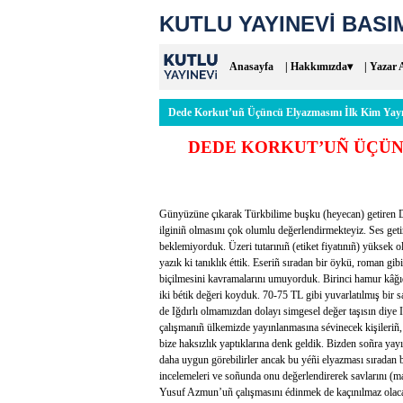
KUTLU YAYINEVİ BASIM
Anasayfa
| Hakkımızda▾
| Yazar 
Dede Korkut’uñ Üçüncü Elyazmasını İlk Kim Yay
DEDE KORKUT’UÑ ÜÇÜNC
Günyüzüne çıkarak Türkbilime buşku (heyecan) getiren 
ilginiñ olmasını çok olumlu değerlendirmekteyiz. Ses get
beklemiyorduk. Üzeri tutarınıñ (etiket fiyatınıñ) yüksek o
yazık ki tanıklık éttik. Eseriñ sıradan bir öykü, roman gi
biçilmesini kavramalarını umuyorduk. Birinci hamur kâğı
iki bétik değeri koyduk. 70-75 TL gibi yuvarlatılmış bir
de Iğdırlı olmamızdan dolayı simgesel değer taşısın diye I
çalışmanıñ ülkemizde yayınlanmasına sévinecek kişileriñ,
bize haksızlık yaptıklarına denk geldik. Bizden soñra yay
daha uygun görebilirler ancak bu yéñi elyazması sıradan bir
incelemeleri ve soñunda onu değerlendirerek savlarını (m
Yusuf Azmun’uñ çalışmasını édinmek de kaçınılmaz olacak