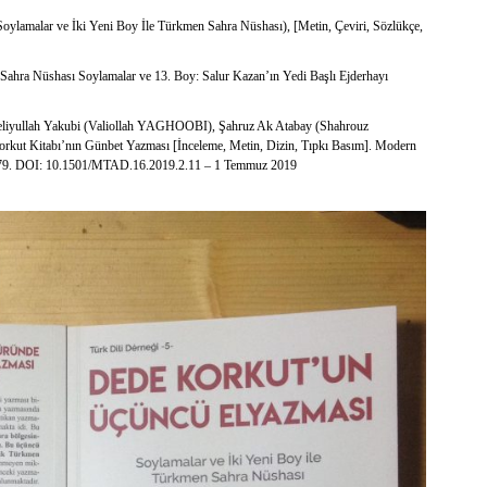
lamalar ve İki Yeni Boy İle Türkmen Sahra Nüshası), [Metin, Çeviri, Sözlükçe,
Sahra Nüshası Soylamalar ve 13. Boy: Salur Kazan’ın Yedi Başlı Ejderhayı
liyullah Yakubi (Valiollah YAGHOOBI), Şahruz Ak Atabay (Shahrouz
t Kitabı’nın Günbet Yazması [İnceleme, Metin, Dizin, Tıpkı Basım]. Modern
47-379. DOI: 10.1501/MTAD.16.2019.2.11 – 1 Temmuz 2019