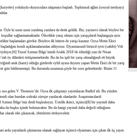
(kuryeler) yoluluyla okuyuculara ulaşmaya başladı. Toplumsal ağları (sosyal medyayı)
dılar.
tur. Öyle ki uzun uzun yazılmış yazılara da denk geldik. Biz, yayınevi olarak böylesi bir
n koşullar sağlanmamaktadır. Öñcelikle yarış olması için yarışçılarıñ başlangıçta aynı
rlikte başlamaları gérekir. Böylece ilk bitiren de yarışı kazanır. Oysa Metin Ekici
ladığını kendi açıklamalarından añlıyoruz. Elyazmasınıñ birincil iyesi (sahibi) Veli
öylüyor.[6] Yusuf Azmun Bilge’miziñ Aralık 2018’de édindiği yazı ile Nisan
’niñ öy dilimleri örtüşmemektedir. Bu da bu işiñ bir yarış olmadığınıñ eñ büyük
iğiniñ anık (hazır) olduğu günlerde eylül ayına duyuru yapan Metin Ekici de bir yarış
n bir gün bildirmemişti. Bu durumda usumuza şöyle bir soru gelmektedir: Bizim 11
lk usa gelen V. Thomsen’dir. Oysa ilk çalışmayı yayımlayan Radlof idi. Bu yüzden
emli olan bundan soñraki süreçte yazılacak olanlardır. Araştırmacılarıñ
f Azmun Bilge’miz denli buşkuluyuz. Üstelik ikinci, üçüncü[8] bir yayınıñ daha
 daha da buşku içinde bulunacaktır. Bu da hangi yayınıñ daha değerli olduğunu
ıñar olarak öñe çıkaracak, öbürlerini öteleyecektir.
rt arda yayınlarıñ çıkmasına olanak sağlayan üçüncü elyazması için çıkan ilk üç yayın