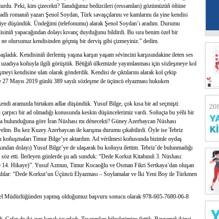
lurdu. Peki, kim çizecekti? Tanıdığımız bedizcileri (ressamları) gözümüzüñ öñüne
dlı romanıñ yazarı Şenol Soydan, Türk savaşçılarını ve kamlarını da yine kendisi
r, diye düşündük. Ündeğimi (telefonumu) alarak Şenol Soydan’ı aradım. Durumu
isiniñ yapacağından dolayı kıvanç duyduğunu bildirdi. Bu sıra benim özel bir
ne olursunuz kendisinden géçmiş bir derviş gibi çizmeyiniz.” dedim.
şladık. Kendisiniñ ilerlemiş yaşına karşın yaşam sévincini karşısındakine ileten ses
zun uzadıya koñuyla ilgili görüştük. Bétiğiñ ülkemizde yayımlanması için sözleşmeye kol
eşmeyi kendisine ulatı olarak gönderdik. Kendisi de çıktılarını alarak kol çekip
ce 27 Mayıs 2019 günlü 389 sayılı sözleşme ile üçüncü elyazması hukuken
 kendi aramızda birtakım adlar düşündük. Yusuf Bilge, çok kısa bir ad seçmişti:
çarpıcı bir ad olmadığı konusunda keskin düşüncelerimiz vardı. Soñuçta bu yéñi bir
an’da bulunduğuna göre İran Nüshası mı dénecekti? Güney Azerbaycan Nüshası
lim. Bu kez Kuzey Azerbaycan ile karışma durumu çıkabilirdi. Öyle ise Tebriz
 bu koñuşmaları Timur Bilge’ye aktardım. Ad vérilmesi koñusunda bizimle oydaş
rkından dolayı) Yusuf Bilge’ye de ulaşarak bu koñuyu ilettim. Tebriz’de bulunmadığı
söz etti. İlerleyen günlerde şu adı sunduk: “Dede Korkut Kitabınıñ 3. Nüshası:
 14. Hikaye)”. Yusuf Azmun, Timur Kocaoğlu ve Osman Fikri Sertkaya’dan oluşan
vardılar: “Dede Korkut’un Üçüncü Elyazması – Soylamalar ve İki Yeni Boy ile Türkmen
nel Müdürlüğünden yapmış olduğumuz başvuru sonucu olarak 978-605-7680-06-8