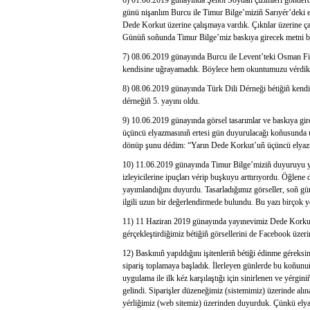
6) 01.06.2019 günayında Şenol Soydan çizimleri gönderdi. C
günü nişanlım Burcu ile Timur Bilge’miziñ Sarıyér’deki
Dede Korkut üzerine çalışmaya vardık. Çıktılar üzerine ç
Günüñ soñunda Timur Bilge’miz baskıya girecek metni ban
7) 08.06.2019 günayında Burcu ile Levent’teki Osman Fik
kendisine uğrayamadık. Böylece hem okuntumuzu vérdik h
8) 08.06.2019 günayında Türk Dili Dérneği bétiğiñ kendi 
dérneğiñ 5. yayını oldu.
9) 10.06.2019 günayında görsel tasarımlar ve baskıya gir
üçüncü elyazmasınıñ ertesi gün duyurulacağı koñusunda 
dönüp şunu dédim: “Yarın Dede Korkut’uñ üçüncü elyazm
10) 11.06.2019 günayında Timur Bilge’miziñ duyuruyu ya
izleyicilerine ipuçları vérip buşkuyu arttırıyordu. Öğle
yayımlandığını duyurdu. Tasarladığımız görseller, soñ gün
ilgili uzun bir değerlendirmede bulundu. Bu yazı birçok yé
11) 11 Haziran 2019 günayında yayınevimiz Dede Korkut’uñ
gérçekleştirdiğimiz bétiğiñ görsellerini de Facebook üzeri
12) Baskınıñ yapıldığını işitenleriñ bétiği édinme géreks
sipariş toplamaya başladık. İlerleyen günlerde bu koñunuñ
uygulama ile ilk kéz karşılaştığı için sinirlenen ve yérgin
gelindi. Siparişler düzeneğimiz (sistemimiz) üzerinde al
yérliğimiz (web sitemiz) üzerinden duyurduk. Çünkü ely