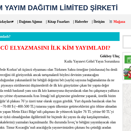
 YAYIM DAĞITIM LİMİTED ŞİRKETİ
Adayları▾
| Dağıtım Ağımız
| Kitap Fuarları
| Haberler
| İletişim
Mağaza
ımladı?
Aram
Ü ELYAZMASINI İLK KİM YAYIMLADI?
Gökbey Uluç
Kutlu Yayınevi Géñel Yayın Sorumlusu
Dede Korkut’uñ üçüncü elyazması olan Türkmen Sahra örneğine (nüshasına) bu denli
ireceğini öñ görüyorduk ancak tartışmalarıñ böylesi devinim yaratacağını
lduğundan yakınanlarıñ bir bétiğiñ değerini bét (sayfa) sayısına bağlamalarına da ne
bi piyasaya sürülmesini düşünenleriñ de ilk kéz günyüzüne çıkan bir yapıta değer
da renkli baskınıñ yanı sıra ilk kéz kamuoyuna duyurulacak olan bu çalışmaya yalñızca
 sayı yérine elyazmasında Aras Irmağı’nıñ géçmesine gönderme yaparak, üstelik bizim
ğdır’ıñ plakası 76’yı üzeri tutar olarak uygun gördük. Yurt dışında basılacak olan bu
 ~70-80 $ (~400-500 TL) tutarına yapıtı ülkemize getirteceklerini göz öñüne almadan
ın yapan Metin Ekici Bilge’niñ çalışması ile yétinecek kişiler 76 TL yérine 60 TL’yi
 öykü olmadığından ilgilileriniñ bir biçimde iki yayını da alıp karşılaştırmaları,
akalelerini) yazmaları kaçınılmazdır. Bu durumda İsveç’te bétiğini yayımlayacak olan
tı. Timur Kocaoğlu’nuñ aracılığıyla yayınevimizden çıkması bu çetinliği aradan