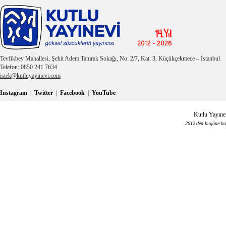
Tevfikbey Mahallesi, Şehit Adem Tamrak Sokağı, No: 2/7, Kat: 3, Küçükçekmece – İstanbul
Telefon: 0850 241 7634
istek@kutluyayinevi.com
Instagram
|
Twitter
|
Facebook
|
YouTube
Kutlu Yayınev
2012'den bugüne haya