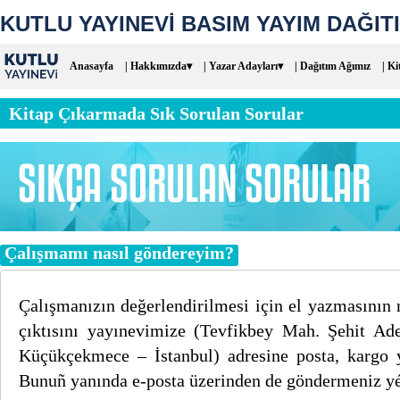
KUTLU YAYINEVİ BASIM YAYIM DAĞITI
Anasayfa
| Hakkımızda▾
| Yazar Adayları▾
| Dağıtım Ağımız
| Ki
Kitap Çıkarmada Sık Sorulan Sorular
Çalışmamı nasıl göndereyim?
Çalışmanızın değerlendirilmesi için el yazmasının 
çıktısını yayınevimize (Tevfikbey Mah. Şehit A
Küçükçekmece – İstanbul) adresine posta, kargo yol
Bunuñ yanında e-posta üzerinden de göndermeniz yét