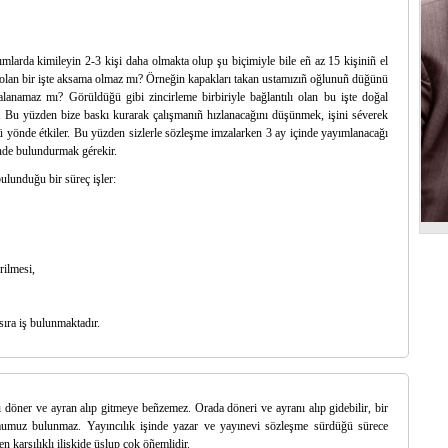
ımlarda kimileyin 2-3 kişi daha olmakta olup şu biçimiyle bile eñ az 15 kişiniñ el
i olan bir işte aksama olmaz mı? Örneğin kapakları takan ustamızıñ oğlunuñ düğünü
talanamaz mı? Görüldüğü gibi zincirleme birbiriyle bağlantılı olan bu işte doğal
r. Bu yüzden bize baskı kurarak çalışmanıñ hızlanacağını düşünmek, işini séverek
ötü yönde étkiler. Bu yüzden sizlerle sözleşme imzalarken 3 ay içinde yayımlanacağı
ünde bulundurmak gérekir.
ulunduğu bir süreç işler:
rilmesi,
sıra iş bulunmaktadır.
döner ve ayran alıp gitmeye beñzemez. Orada döneri ve ayranı alıp gidebilir, bir
umuz bulunmaz. Yayıncılık işinde yazar ve yayınevi sözleşme sürdüğü sürece
n karşılıklı ilişkide üslup çok öñemlidir.