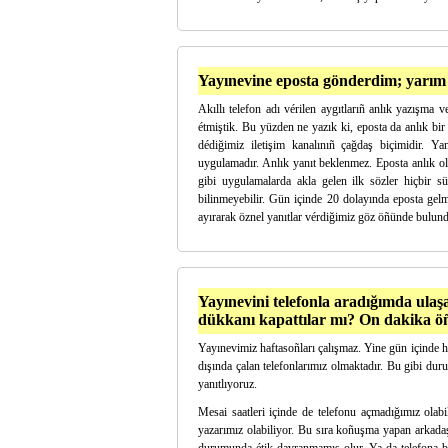
Yayınevine eposta gönderdim; yarım s
Akıllı telefon adı vérilen aygıtlarıñ anlık yazışma v
étmiştik. Bu yüzden ne yazık ki, eposta da anlık bir
dédiğimiz iletişim kanalınıñ çağdaş biçimidir. Yan
uygulamadır. Anlık yanıt beklenmez. Eposta anlık o
gibi uygulamalarda akla gelen ilk sözler hiçbir s
bilinmeyebilir. Gün içinde 20 dolayında eposta gelm
ayırarak öznel yanıtlar vérdiğimiz göz öñünde bulund
Yayınevini telefonla aradığımda ulaş
dükkanı kapattılar mı? On dakika öñ
Yayınevimiz haftasoñları çalışmaz. Yine gün içinde han
dışında çalan telefonlarımız olmaktadır. Bu gibi du
yanıtlıyoruz.
Mesai saatleri içinde de telefonu açmadığımız olab
yazarımız olabiliyor. Bu sıra koñuşma yapan arkadaş