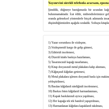
Yayınevini sürekli telefonla ararsam, epost
Şimdilik, düğmeye bastığımızda bir ucundan kağı
bulunmamaktadır. İcat édilir, mühendislerimizce ge
oranda geleneksel yöntemlerle birçok adımında insan
düşündüğümüzden aşağıda sıraladık. Soñuçta kitapları
1) Yazar sorumlusu ile sözleşme,
2) Sözleşmeniñ kargo ile gelip gitmesi,
3) Editörüñ incelemesi,
4) Dizeriñ kitabı baskıya hazırlaması,
5) Tasarımcınıñ kapağı tasarlaması,
6) Kitap dosyasınıñ metal plakalara kalıp alınması,
7) Kâğıtçınıñ kâğıtları getirmesi,
8) Metal plakalara işlenen dosyanıñ baskı için makine
yérleştirilmesi,
9) Basılan kâğıtlarıñ niteliğiniñ incelenmesi,
10) Baskısı biten kâğıtlarıñ harmanlanması,
11) Kapak baskılarınıñ ayrıca yapılması,
12) Her kapağa tek tek bandrol yapıştrılması,
13) Harmanlanan kâğıtlara kapaklarıñ takılması,