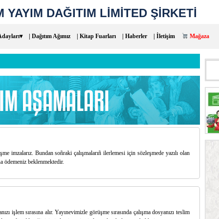
 YAYIM DAĞITIM LİMİTED ŞİRKETİ
Adayları▾
| Dağıtım Ağımız
| Kitap Fuarları
| Haberler
| İletişim
Mağaza
Aram
eşme imzalarız. Bundan soñraki çalışmalarıñ ilerlemesi için sözleşmede yazılı olan
ına ödemeniz beklenmektedir.
zı işlem sırasına alır. Yayınevimizle görüşme sırasında çalışma dosyanızı teslim