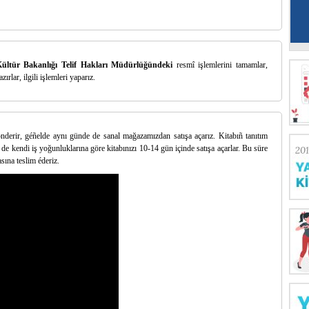
ültür Bakanlığı Telif Hakları Müdürlüğündeki
resmî işlemlerini tamamlar,
ırlar, ilgili işlemleri yaparız.
gönderir, géñelde aynı günde de sanal mağazamızdan satışa açarız. Kitabıñ tanıtım
 de kendi iş yoğunluklarına göre kitabınızı 10-14 gün içinde satışa açarlar. Bu süre
asına teslim éderiz.