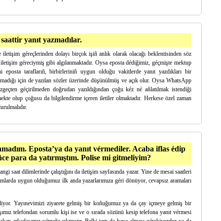
aattir yanıt yazma­dılar.
e iletişim géreçlerinden dolayı birçok işiñ anlık olarak olacağı beklentisinden söz
 iletişim géreciymiş gibi algılanmaktadır. Oysa eposta dédiğimiz, géçmişte mektup
i eposta taraflarıñ, birbirleriniñ uygun olduğu vakitlerde yanıt yazdıkları bir
lmadığı için de yazılan sözler üzerinde düşünülmüş ve açık olur. Oysa WhatsApp
üzgeçten géçirilmeden doğrudan yazıldığından çoğu kéz né añlatılmak istendiği
ekte olup çoğusu da bilgilendirme içeren iletiler olmaktadır. Herkese özel zaman
urulmalıdır.
amadım. Eposta’ya da yanıt vérmediler. Acaba iflas édip
ce para da yatırmıştım. Polise mi gitmeliyim?
gi saat dilimlerinde çalıştığını da iletişim sayfasında yazar. Yine de mesai saatleri
rumlarda uygun olduğumuz ilk anda yazarlarımıza géri dönüyor, cevapsız aramaları
iliyor. Yayınevimizi ziyarete gelmiş bir koñuğumuz ya da çay içmeye gelmiş bir
ımız telefondan sorumlu kişi ise ve o sırada sözünü kesip telefona yanıt vérmesi