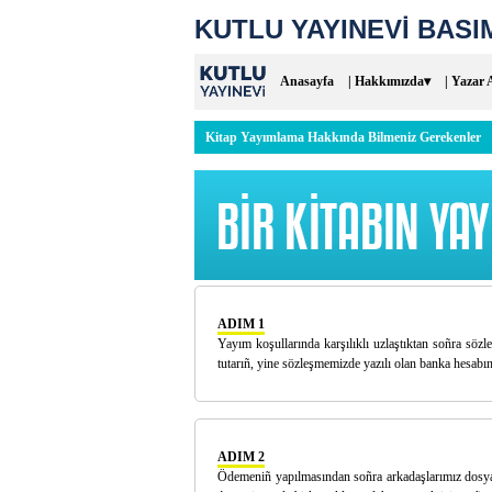
KUTLU YAYINEVİ BASIM
Anasayfa
| Hakkımızda▾
| Yazar 
Kitap Yayımlama Hakkında Bilmeniz Gerekenler
ADIM 1
Yayım koşullarında karşılıklı uzlaştıktan soñra sözl
tutarıñ, yine sözleşmemizde yazılı olan banka hesab
ADIM 2
Ödemeniñ yapılmasından soñra arkadaşlarımız dosyanı