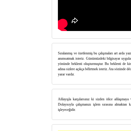
Sıralanmış ve özetlenmiş bu çalışmaları art arda ya
anımsatmak isteriz. Günümüzdeki bilgisayar uygulama
yönünde beklenti oluşturmuştur. Bu beklenti de kim
adına sizlere açıkça bélirtmek isteriz. Ata sözünde dé
yarar vardır.
Añlayışla karşılarsınız ki sizden öñce añlaşmaya v
Dolayısıyla çalışmanızı işlem sırasına almaktan 
işleyeceğidir.