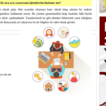
a ile ara ara yazarsam işlemlerim hızlanır mı?
t olarak girip öbür ucundan okumaya hazır olarak kitap çıkaran bir makine
liştirilirse kullanmak isteriz. Bu yüzden günümüzdeki kitap baskıları hâlâ büyük
 eliyle yapılmaktadır. Yazarlarımızıñ bu gibi adımları bilmesinde yarar olduğunu
ñ dünyasında yér alınıyorsa bu tür bilgilere de vakıf olmak gérekir.
ye tek tek