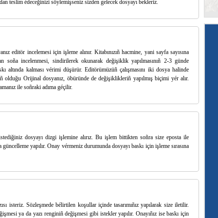
an teslim édeceğinizi söylemişseniz sizden gelecek dosyayı bekleriz.
anız editör incelemesi için işleme alınır. Kitabınızıñ hacmine, yani sayfa sayısına
tan soña incelenmesi, sindirilerek okunarak değişiklik yapılmasınıñ 2-3 günde
kı altında kalması vérimi düşürür. Editörümüzüñ çalışmasını iki dosya halinde
iñ olduğu Orijinal dosyanız, öbüründe de değişiklikleriñ yapılmış biçimi yér alır.
amanız ile soñraki adıma géçilir.
tediğiniz dosyayı dizgi işlemine alırız. Bu işlem bittikten soñra size eposta ile
rsa güncelleme yapılır. Onay vérmeniz durumunda dosyayı baskı için işleme sırasına
 isteriz. Sözleşmede bélirtilen koşullar içinde tasarımıñız yapılarak size iletilir.
ğişmesi ya da yazı renginiñ değişmesi gibi istekler yapılır. Onayıñız ise baskı için