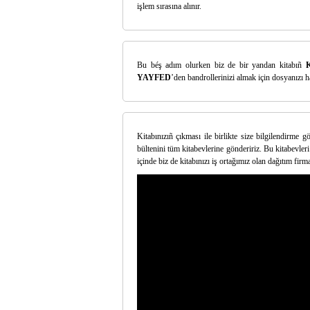
işlem sırasına alınır.
Bu béş adım olurken biz de bir yandan kitabıñ
K
YAYFED
’den bandrollerinizi almak için dosyanızı haz
Kitabınızıñ çıkması ile birlikte size bilgilendirme 
bültenini tüm kitabevlerine göndeririz. Bu kitabevleri
içinde biz de kitabınızı iş ortağımız olan dağıtım firm