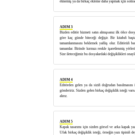
étmemiş ya da birkaç ekleme daha yapmak için soñrad
ADIM 3
Bizden editör hizmeti satın almışsanız ilk öñce dosy
göre kaç günde biteceği değişir. Bir kitabıñ baş
tamamlanmasını beklemek yañlış olur. Editörüñ bas
tamamlar. Birinde kırmızı renkle işaretlenmiş yérler
Size ileteceğimiz bu dosyalardaki değişiklikleri onayl
ADIM 4
Editörden gelen ya da siziñ doğrudan basılmasını is
göndeririz. Sizden gelen birkaç değişiklik isteği va
alırız.
ADIM 5
Kapak tasarımı için sizden görsel ve arka kapak yazısı
Ufak birkaç değişiklik isteği, örneğin yazı tipiniñ de