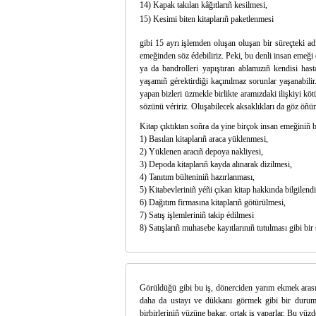
14) Kapak takılan kâğıtlarıñ kesilmesi,
15) Kesimi biten kitaplarıñ paketlenmesi
gibi 15 ayrı işlemden oluşan oluşan bir süreçteki ad
emeğinden söz édebiliriz. Peki, bu denli insan emeğ
ya da bandrolleri yapıştıran ablamızıñ kendisi has
yaşamıñ gérektirdiği kaçınılmaz sorunlar yaşanabili
yapan bizleri üzmekle birlikte aramızdaki ilişkiyi k
sözünü véririz. Oluşabilecek aksaklıkları da göz öñ
Kitap çıktıktan soñra da yine birçok insan emeğiniñ b
1) Basılan kitaplarıñ araca yüklenmesi,
2) Yüklenen aracıñ depoya nakliyesi,
3) Depoda kitaplarıñ kayda alınarak dizilmesi,
4) Tanıtım bülteniniñ hazırlanması,
5) Kitabevleriniñ yéñi çıkan kitap hakkında bilgilendi
6) Dağıtım firmasına kitaplarıñ götürülmesi,
7) Satış işlemleriniñ takip édilmesi
8) Satışlarıñ muhasebe kayıtlarınıñ tutulması gibi bir 
Görüldüğü gibi bu iş, dönerciden yarım ekmek arası 
daha da ustayı ve dükkanı görmek gibi bir durum
birbirleriniñ yüzüne bakar, ortak iş yaparlar. Bu yüzde