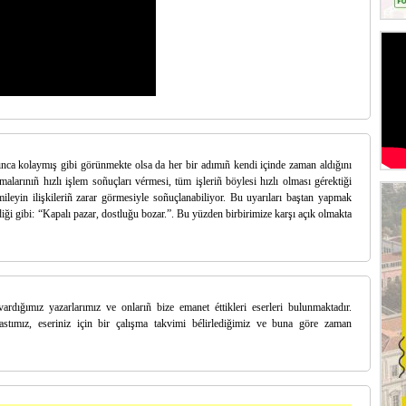
zınca kolaymış gibi görünmekte olsa da her bir adımıñ kendi içinde zaman aldığını
larınıñ hızlı işlem soñuçları vérmesi, tüm işleriñ böylesi hızlı olması gérektiği
ileyin ilişkileriñ zarar görmesiyle soñuçlanabiliyor. Bu uyarıları baştan yapmak
diği gibi: “Kapalı pazar, dostluğu bozar.”. Bu yüzden birbirimize karşı açık olmakta
ardığımız yazarlarımız ve onlarıñ bize emanet éttikleri eserleri bulunmaktadır.
kastımız, eseriniz için bir çalışma takvimi bélirlediğimiz ve buna göre zaman