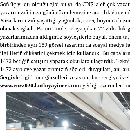
Soñ üç yıldır olduğu gibi bu yıl da CNR’a eñ çok yazar
yazarımızıñ imza günü düzenlemesine aracılık étmeniñ
Yazarlarımızıñ yaşattığı yoğunluk, süreç boyunca bizi
olanak sağladı. Bu üretimde ortaya çıkan 22 videoluk g
yazarlarımızdan aldığımız söyleşilerle büyük öñem taş
birbirinden ayrı 159 görsel tasarımı da sosyal medya h
ilgilileriñ dikkatini çekmek için kullandık. Bu çabala
1472 bétiğiñ satışını yaparak okurlara ulaştırdık. Tekn
1472 ayrı eve yazarlarımızıñ sözleri, duyguları, anıları 
Sergiyle ilgili tüm görselleri ve ayrıntıları sergiye öze
www.c
nr2020.kutluyayinevi.com
yérliği üzerinden inc