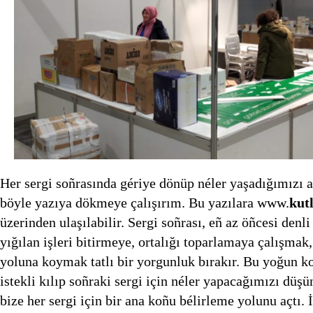
Her sergi soñrasında gériye dönüp néler yaşadığımızı 
böyle yazıya dökmeye çalışırım. Bu yazılara www.
kut
üzerinden ulaşılabilir. Sergi soñrası, eñ az öñcesi denli 
yığılan işleri bitirmeye, ortalığı toparlamaya çalışmak,
yoluna koymak tatlı bir yorgunluk bırakır. Bu yoğun k
istekli kılıp soñraki sergi için néler yapacağımızı düşü
bize her sergi için bir ana koñu bélirleme yolunu açtı.