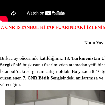
7. CNR İSTANBUL KİTAP FUARINDAKİ İZLEN
Kutlu Yay
Birkaç ay öñcesinde katıldığımız
13. Türkmenistan Ul
Sergisi
’niñ buşkusunu üzerimizden atamadan yéñi bir 
İstanbul’daki sergi için çalışır olduk. Bu yazıda 8-16 
düzenlenen
7. CNR Bétik Sergisi
ndeki anılarımıza ve
véreceğim.