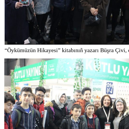
“Öykümüzün Hikayesi” kitabınıñ yazarı Büşra Çivi, ok