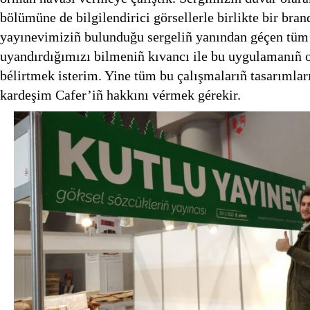
bölümüne de bilgilendirici görsellerle birlikte bir bra
yayınevimiziñ bulunduğu sergeliñ yanından géçen tüm 
uyandırdığımızı bilmeniñ kıvancı ile bu uygulamanıñ 
bélirtmek isterim. Yine tüm bu çalışmalarıñ tasarıml
kardeşim Cafer’iñ hakkını vérmek gérekir.