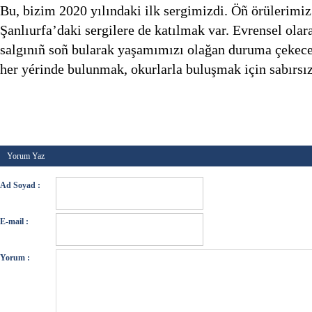
Bu, bizim 2020 yılındaki ilk sergimizdi. Öñ örülerimi
Şanlıurfa’daki sergilere de katılmak var. Evrensel olar
salgınıñ soñ bularak yaşamımızı olağan duruma çekec
her yérinde bulunmak, okurlarla buluşmak için sabırsı
Kategori :
Fuar
,
İmza Günü
-
Etiketler :
7. cnr kitap f
imza günü
,
kutlu yayınevi
-
Tarih :
09 Nisan 2020
Yorum Yaz
Ad Soyad :
E-mail :
Yorum :