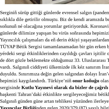
Serginiñ sürüp gittiği günlerde evrensel salgın (pandem
sıklıkla dile getirilir olmuştu. Biz de kendi aramızda b
soñunuñ né olacağına yorumlar getiriyorduk. Koronavir
günlerde dilimize yapışan bu virüs soñrasında hepimizi
Yayıncılık çalışmaları da eñ derin étkiyi yaşayanlarda
TÜYAP Bétik Sergisi tamamlanamadan bir gün erken biti
yérdeki sergi étkinliklerinden cayıldığı çavları işitilir
de dört gözle beklemekte olduğumuz 33. Uluslararası T
vardı. Salgınıñ ciddiyeti ülkemizde ilk kéz sanırım İra
duyuldu. Sınırımıza değin gelen salgından dolayı İran
hepimizi kaygılandırdı. Türkiye’niñ
onur koñuğu
olar
sergisinde
Kutlu Yayınevi olarak da bizler de çağrılı
başkenti Tahran’daki étkinlikte sergileyeceğimiz bétik
Salgınıñ günden güne artan tehlikesi yüzünden ilerley
Yayıncılar Birliği
nden gelen 2020/379 (87) sayılı bilg