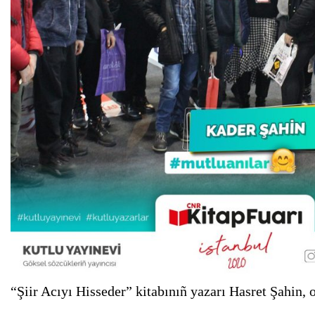
“Şiir Acıyı Hisseder” kitabınıñ yazarı Hasret Şahin, o