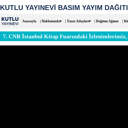
KUTLU YAYINEVİ BASIM YAYIM DAĞITI
Anasayfa
| Hakkımızda▾
| Yazar Adayları▾
| Dağıtım Ağımız
| Ki
7. CNR İstanbul Kitap Fuarındaki İzlenimlerimiz,