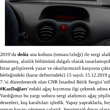
2019’da
deñiz
ana koñusu (teması/izleği) ile sergi ala
donatmış, alınlık bölümünü dalgalı olarak tasarlamıştı
biraz geliştirerek yazar ve okurlarımızıñ karşısına çık
bétleğindeki (karar defterindeki) 15 sayılı 15.12.2019
7.’si düzenlenecek olan CNR İstanbul Bétik Sergisi’n
#KazDağları
’ındaki ağaç kıyımına ilgi çekmek adına
Vardığımız bu yargı soñucu sergi alañımızı ağaç yéşili
desenleri, kuş karaltıları işledik. Yapay yapraklarla, 
orman havası vérmeye çalıştık. Sergimiziñ duvar olara