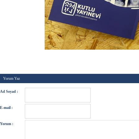
Kategori :
Genel
-
Etiketler :
Yazar Kataloğu
-
Tarih 
Yorum Yaz
Ad Soyad :
E-mail :
Yorum :