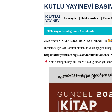
KUTLU YAYINEVİ BASIM
Anasayfa
| Hakkımızda▾
| Yazar 
2026 Yayın Kataloğumuz Yayınlandı
2026 YAYIN KATALOĞUMUZ YAYINLANDI!
İncelemek için QR kodunu okutabilir ya da aşağıdaki bağla
https://kutluyazarlardergisi.com/tanitimliklar/2026
Not: Kataloğun boyutu 160 MB olduğundan yükleme ve aç