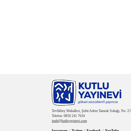
Tevfikbey Mahallesi, Şehit Adem Tamrak Sokağı, No: 2/7
Telefon: 0850 241 7634
istek@kutluyayinevi.com
Instagram
|
Twitter
|
Facebook
|
YouTube