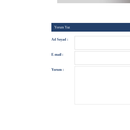
Kategori :
Genel
-
Etiketler :
-
Tarih :
09 Haziran 2026
Yorum Yaz
Ad Soyad :
E-mail :
Yorum :