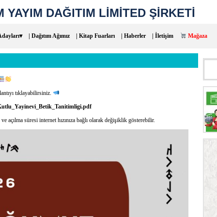
 YAYIM DAĞITIM LİMİTED ŞİRKETİ
Adayları▾
| Dağıtım Ağımız
| Kitap Fuarları
| Haberler
| İletişim
Mağaza
Aram
ntıyı tıklayabilirsiniz.
_Kutlu_Yayinevi_Betik_Tanitimligi.pdf
ılma süresi internet hızınıza bağlı olarak değişiklik gösterebilir.