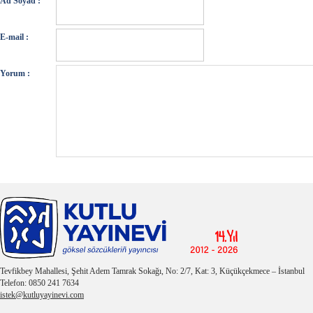
Ad Soyad :
E-mail :
Yorum :
Tevfikbey Mahallesi, Şehit Adem Tamrak Sokağı, No: 2/7, Kat: 3, Küçükçekmece – İstanbul
Telefon: 0850 241 7634
istek@kutluyayinevi.com