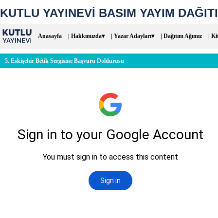
KUTLU YAYINEVİ BASIM YAYIM DAĞITI
Anasayfa
| Hakkımızda▾
| Yazar Adayları▾
| Dağıtım Ağımız
| Ki
5. Eskişehir Bétik Sergisine Başvuru Doldurusu