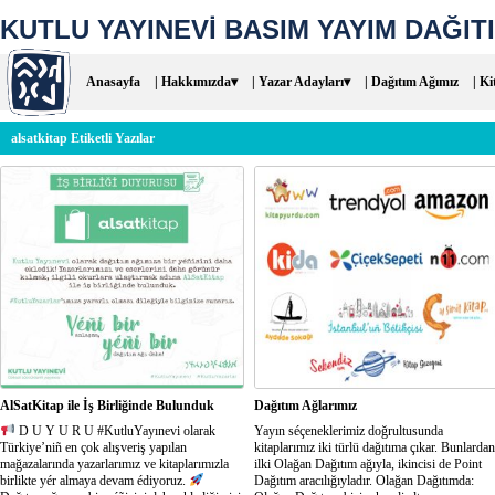
KUTLU YAYINEVİ BASIM YAYIM DAĞITI
Anasayfa
| Hakkımızda▾
| Yazar Adayları▾
| Dağıtım Ağımız
| Ki
alsatkitap Etiketli Yazılar
AlSatKitap ile İş Birliğinde Bulunduk
Dağıtım Ağlarımız
D U Y U R U #KutluYayınevi olarak
Yayın séçeneklerimiz doğrultusunda
Türkiye’niñ en çok alışveriş yapılan
kitaplarımız iki türlü dağıtıma çıkar. Bunlardan
mağazalarında yazarlarımız ve kitaplarımızla
ilki Olağan Dağıtım ağıyla, ikincisi de Point
birlikte yér almaya devam édiyoruz.
Dağıtım aracılığıyladır. Olağan Dağıtımda: