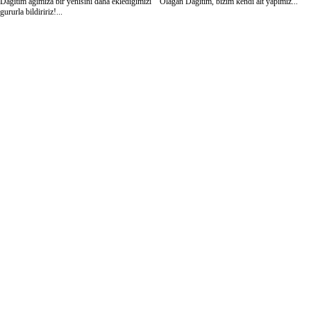
Dağıtım ağımıza bir yéñisini daha eklediğimizi
Olağan Dağıtım, bizim kendi alt yapımız...
gururla bildiririz!...