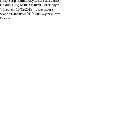
Kitap Sergi Ýarmarkasyndaki Ýatlamamız)
Gökbey Uluç Kutlu Yayınevi Géñel Yayın
Yönetmeni 13/12/2019 – Siyavuşpaşa
www.turkmenistan2019.kutluyayinevi.com
Burada...