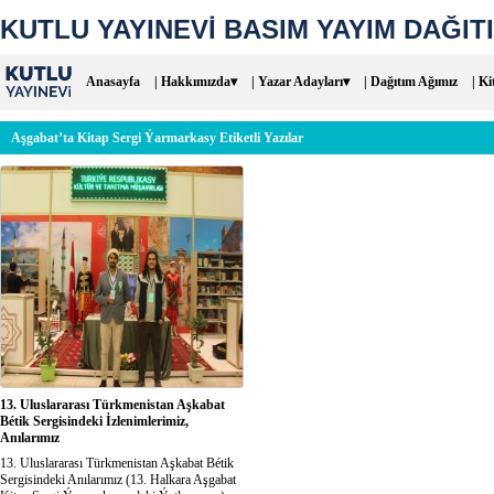
KUTLU YAYINEVİ BASIM YAYIM DAĞITI
Anasayfa
| Hakkımızda▾
| Yazar Adayları▾
| Dağıtım Ağımız
| Ki
Aşgabat’ta Kitap Sergi Ýarmarkasy Etiketli Yazılar
13. Uluslararası Türkmenistan Aşkabat
Bétik Sergisindeki İzlenimlerimiz,
Anılarımız
13. Uluslararası Türkmenistan Aşkabat Bétik
Sergisindeki Anılarımız (13. Halkara Aşgabat