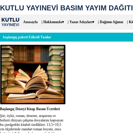
KUTLU YAYINEVİ BASIM YAYIM DAĞITI
Anasayfa
| Hakkımızda▾
| Yazar Adayları▾
| Dağıtım Ağımız
| Ki
başlangıç paketi Etiketli Yazılar
Başlangıç Düzeyi Kitap Basım Ücretleri
Şiir, öykü, roman, deneme, araştırma ve
beñzeri düzyazı çalışma dosyalarını kapsayan
bu çizelgedeki kitabıñ özellikleri: 13,5×19,5
cm ölçülerinde standart roman boyutu, enso