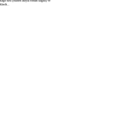
kağıt türü (bilinen adıyla roman kağıdı) ve
klasik...