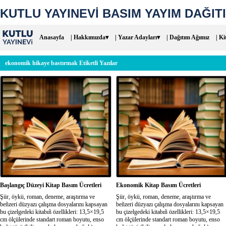
KUTLU YAYINEVİ BASIM YAYIM DAĞITI
Anasayfa
| Hakkımızda▾
| Yazar Adayları▾
| Dağıtım Ağımız
| Ki
ekonomik hikaye bastırmak Etiketli Yazılar
Başlangıç Düzeyi Kitap Basım Ücretleri
Ekonomik Kitap Basım Ücretleri
Şiir, öykü, roman, deneme, araştırma ve
Şiir, öykü, roman, deneme, araştırma ve
beñzeri düzyazı çalışma dosyalarını kapsayan
beñzeri düzyazı çalışma dosyalarını kapsayan
bu çizelgedeki kitabıñ özellikleri: 13,5×19,5
bu çizelgedeki kitabıñ özellikleri: 13,5×19,5
cm ölçülerinde standart roman boyutu, enso
cm ölçülerinde standart roman boyutu, enso