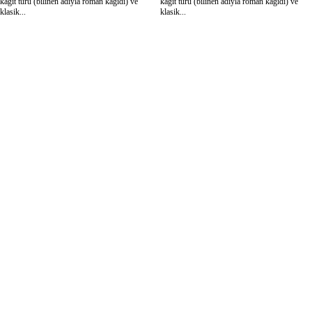
kağıt türü (bilinen adıyla roman kağıdı) ve
kağıt türü (bilinen adıyla roman kağıdı) ve
klasik...
klasik...