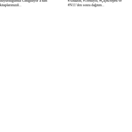
duyurduğumuz Gittigidiyor‘a tüm
#Amazon, #Trendyol, #ÇiçekSepeti ve
kitaplarımızıñ...
#N11‘den sonra dağıtım...