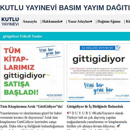
KUTLU YAYINEVİ BASIM YAYIM DAĞITI
Anasayfa
| Hakkımızda▾
| Yazar Adayları▾
| Dağıtım Ağımız
| Ki
gittigidiyor Etiketli Yazılar
Tüm Kitaplarımız Artık “GittiGidiyor”da!
Gittigidiyor ile İş Birliğinde Bulunduk
Yazarlarımıza ve okurlarımıza güzel bir haber
D U Y U R U #KutluYayınevi olarak
vermenin kıvancı ile duyururuz! Artık tüm
Türkiye’niñ en çok alışveriş yapılan
kitaplarımız GittiGidiyor üzerinden satışa
mağazalarında yazarlarımız ve kitaplarımızla
açıldı. Daha öñce iş birliğinde bulunduğumuzu
birlikte yér almaya devam édiyoruz.