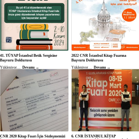
yér aldık. Bu yazımda da gözümüze ilişinleri,
İstanbul başta olmak üzere Mersin, Ankara,
anılarımızı ve deneyimlerimizi üleştim. Yola
İzmir, Samsun...
çıkanıñ anısı...
41. TÜYAP İstanbul Betik Sergisine
2022 CNR İstanbul Kitap Fuarına
Başvuru Doldurusu
Başvuru Doldurusu
Yükleniyor…
Devamı →
Yükleniyor…
Devamı →
CNR 2020 Kitap Fuarı İçin Sözleşmemizi
6. CNR İSTANBUL KİTAP