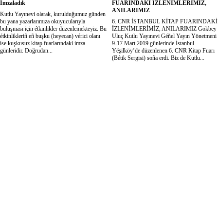
İmzaladık
FUARINDAKİ İZLENİMLERİMİZ,
ANILARIMIZ
Kutlu Yayınevi olarak, kurulduğumuz günden
bu yana yazarlarımıza okuyucularıyla
6. CNR İSTANBUL KİTAP FUARINDAKİ
buluşması için étkinlikler düzenlemekteyiz. Bu
İZLENİMLERİMİZ, ANILARIMIZ Gökbey
étkinlikleriñ eñ buşku (heyecan) vérici olanı
Uluç Kutlu Yayınevi Géñel Yayın Yönetmeni
ise kuşkusuz kitap fuarlarındaki imza
9-17 Mart 2019 günlerinde İstanbul
günleridir. Doğrudan...
Yéşilköy’de düzenlenen 6. CNR Kitap Fuarı
(Bétik Sergisi) soña erdi. Biz de Kutlu...