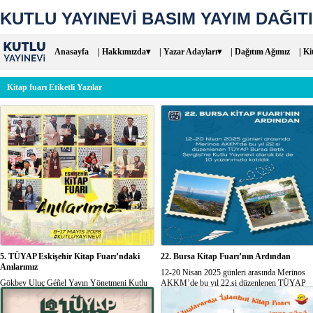
KUTLU YAYINEVİ BASIM YAYIM DAĞITI
Anasayfa
| Hakkımızda▾
| Yazar Adayları▾
| Dağıtım Ağımız
| Ki
Kitap fuarı Etiketli Yazılar
5. TÜYAP Eskişehir Kitap Fuarı’ndaki
22. Bursa Kitap Fuarı’nın Ardından
Anılarımız
12-20 Nisan 2025 günleri arasında Merinos
Gökbey Uluç Géñel Yayın Yönetmeni Kutlu
AKKM’de bu yıl 22.si düzenlenen TÜYAP
Yayınevi olarak bu yıl 5.si düzenlenen
Bursa Betik Sergisi‘ne Kutlu Yayınevi olarak
Eskişehir TÜYAP Bétik Sergisi’nde biz de
biz de 10 yazarımızla katıldık. Şimdiye değin