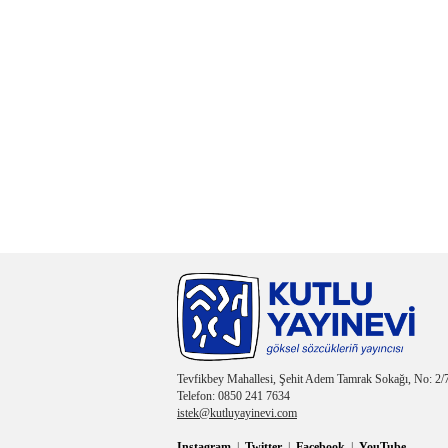
Tevfikbey Mahallesi, Şehit Adem Tamrak Sokağı, No: 2/7
Telefon: 0850 241 7634
istek@kutluyayinevi.com
Instagram
|
Twitter
|
Facebook
|
YouTube