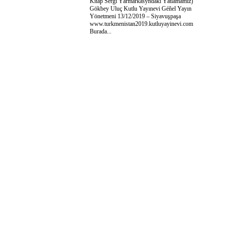
Kitap Sergi Ýarmarkasyndaki Ýatlamamız)
Gökbey Uluç Kutlu Yayınevi Géñel Yayın
Yönetmeni 13/12/2019 – Siyavuşpaşa
www.turkmenistan2019.kutluyayinevi.com
Burada...