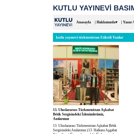
KUTLU YAYINEVİ BASIM
Anasayfa
| Hakkımızda▾
| Yazar 
kutlu yayınevi türkmenistan Etiketli Yazılar
13. Uluslararası Türkmenistan Aşkabat
Bétik Sergisindeki İzlenimlerimiz,
Anılarımız
13. Uluslararası Türkmenistan Aşkabat Bétik
Sergisindeki Anılarımız (13. Halkara Aşgabat