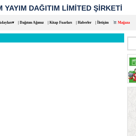
 YAYIM DAĞITIM LİMİTED ŞİRKETİ
Adayları▾
| Dağıtım Ağımız
| Kitap Fuarları
| Haberler
| İletişim
Mağaza
Aram