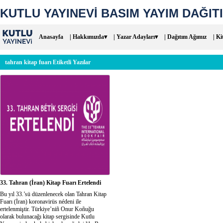
KUTLU YAYINEVİ BASIM YAYIM DAĞITI
Anasayfa
| Hakkımızda▾
| Yazar Adayları▾
| Dağıtım Ağımız
| Ki
tahran kitap fuarı Etiketli Yazılar
33. Tahran (İran) Kitap Fuarı Ertelendi
Bu yıl 33.’sü düzenlenecek olan Tahran Kitap
Fuarı (İran) koronavirüs nédeni ile
ertelenmiştir. Türkiye’niñ Onur Koñuğu
olarak bulunacağı kitap sergisinde Kutlu