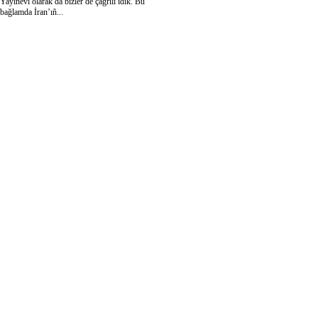
Yayınevi olarak da bizler de çağrılı idik. Bu
bağlamda İran’ıñ...