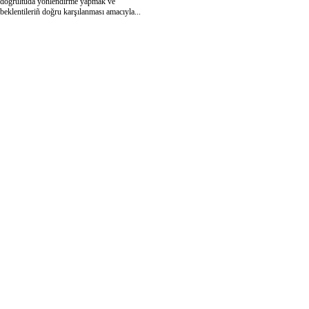
doğrultuda yönlendirme yapmak ve
beklentileriñ doğru karşılanması amacıyla...