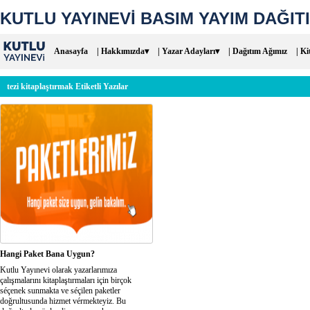
KUTLU YAYINEVİ BASIM YAYIM DAĞITI
Anasayfa
| Hakkımızda▾
| Yazar Adayları▾
| Dağıtım Ağımız
| Ki
tezi kitaplaştırmak Etiketli Yazılar
Hangi Paket Bana Uygun?
Kutlu Yayınevi olarak yazarlarımıza
çalışmalarını kitaplaştırmaları için birçok
séçenek sunmakta ve séçilen paketler
doğrultusunda hizmet vérmekteyiz. Bu