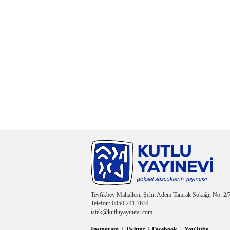
Tevfikbey Mahallesi, Şehit Adem Tamrak Sokağı, No: 2/7
Telefon: 0850 241 7634
istek@kutluyayinevi.com
Instagram
|
Twitter
|
Facebook
|
YouTube