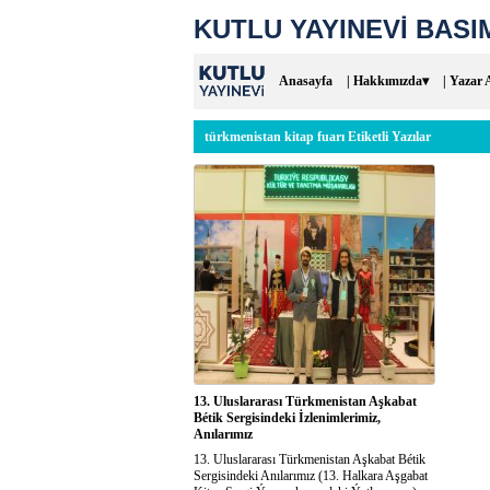
KUTLU YAYINEVİ BASIM
Anasayfa
| Hakkımızda▾
| Yazar 
türkmenistan kitap fuarı Etiketli Yazılar
13. Uluslararası Türkmenistan Aşkabat
Bétik Sergisindeki İzlenimlerimiz,
Anılarımız
13. Uluslararası Türkmenistan Aşkabat Bétik
Sergisindeki Anılarımız (13. Halkara Aşgabat