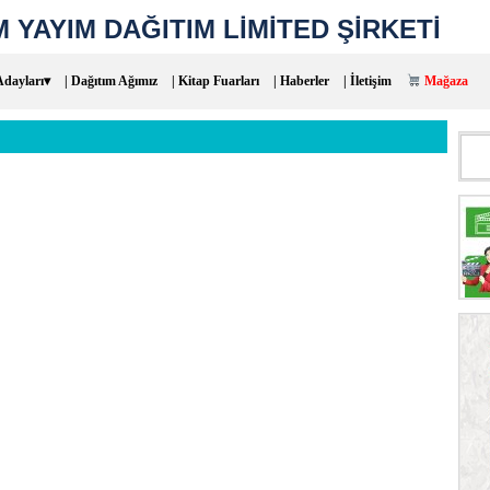
 YAYIM DAĞITIM LİMİTED ŞİRKETİ
Adayları▾
| Dağıtım Ağımız
| Kitap Fuarları
| Haberler
| İletişim
Mağaza
Aram