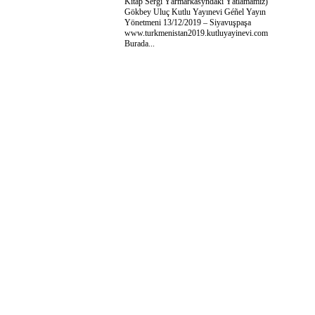
Kitap Sergi Ýarmarkasyndaki Ýatlamamız)
Gökbey Uluç Kutlu Yayınevi Géñel Yayın
Yönetmeni 13/12/2019 – Siyavuşpaşa
www.turkmenistan2019.kutluyayinevi.com
Burada...