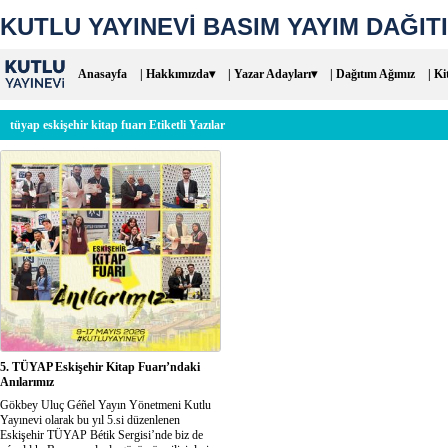
KUTLU YAYINEVİ BASIM YAYIM DAĞITI
Anasayfa
| Hakkımızda▾
| Yazar Adayları▾
| Dağıtım Ağımız
| Ki
tüyap eskişehir kitap fuarı Etiketli Yazılar
5. TÜYAP Eskişehir Kitap Fuarı’ndaki
Anılarımız
Gökbey Uluç Géñel Yayın Yönetmeni Kutlu
Yayınevi olarak bu yıl 5.si düzenlenen
Eskişehir TÜYAP Bétik Sergisi’nde biz de