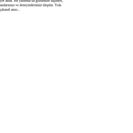
yér aldık. Bu yazımda da gözümüze ilişinleri,
anılarımızı ve deneyimlerimizi üleştim. Yola
çıkanıñ anısı...