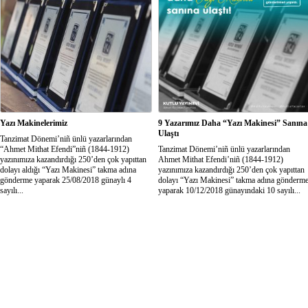
takma adına gönderme yaparak 25/08/2018...
adına gönderme yaparak 25/08/2018
günaylı...
Yazı Makinelerimiz
9 Yazarımız Daha “Yazı Makinesi” Sanına
Ulaştı
Tanzimat Dönemi’niñ ünlü yazarlarından
“Ahmet Mithat Efendi”niñ (1844-1912)
Tanzimat Dönemi’niñ ünlü yazarlarından
yazınımıza kazandırdığı 250’den çok yapıttan
Ahmet Mithat Efendi’niñ (1844-1912)
dolayı aldığı “Yazı Makinesi” takma adına
yazınımıza kazandırdığı 250’den çok yapıttan
gönderme yaparak 25/08/2018 günaylı 4
dolayı “Yazı Makinesi” takma adına gönderm
sayılı...
yaparak 10/12/2018 günayındaki 10 sayılı...