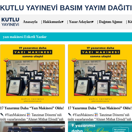
KUTLU YAYINEVİ BASIM YAYIM DAĞITI
Anasayfa
| Hakkımızda▾
| Yazar Adayları▾
| Dağıtım Ağımız
| Ki
yazı makinesi Etiketli Yazılar
17 Yazarımız Daha “Yazı Makinesi” Oldu!
17 Yazarımız Daha “Yazı Makinesi” Oldu!
#YazıMakinesi
Tanzimat Dönemi’niñ
#YazıMakinesi
Tanzimat Dönemi’niñ
ünlü yazarlarından “Ahmet Mithat Efendi”niñ
ünlü yazarlarından “Ahmet Mithat Efendi”niñ
(1844-1912) yazınımıza kazandırdığı 250’den
(1844-1912) yazınımıza kazandırdığı 250’den
çok yapıttan dolayı aldığı “Yazı Makinesi”
çok yapıttan dolayı “Yazı Makinesi” takma