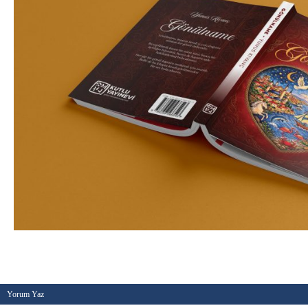
Kategori :
Yeni betikler
-
Etiketler :
-
Tarih :
10 Nisa
Yorum Yaz