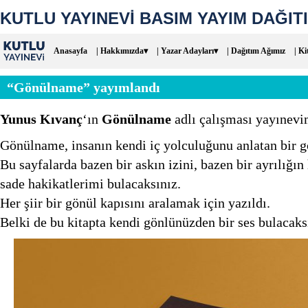
KUTLU YAYINEVİ BASIM YAYIM DAĞITI
Anasayfa
| Hakkımızda▾
| Yazar Adayları▾
| Dağıtım Ağımız
| Ki
“Gönülname” yayımlandı
Yunus Kıvanç
‘ın
Gönülname
adlı çalışması yayınevi
Gönülname, insanın kendi iç yolculuğunu anlatan bir gö
Bu sayfalarda bazen bir askın izini, bazen bir ayrılığı
sade hakikatlerimi bulacaksınız.
Her şiir bir gönül kapısını aralamak için yazıldı.
Belki de bu kitapta kendi gönlünüzden bir ses bulacaks