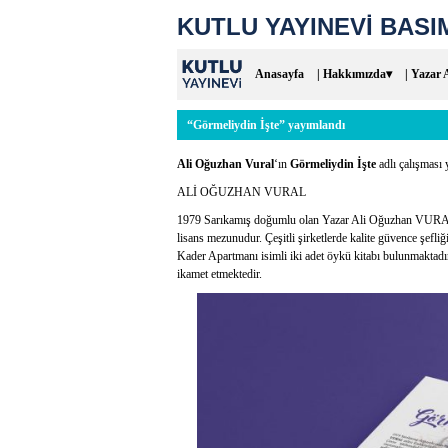
KUTLU YAYINEVİ BASIM
Anasayfa
| Hakkımızda▾
| Yazar 
“Görmeliydin İşte” yayımlandı
Ali Oğuzhan Vural
‘ın
Görmeliydin İşte
adlı çalışması 
ALİ OĞUZHAN VURAL
1979 Sarıkamış doğumlu olan Yazar Ali Oğuzhan VURAL 
lisans mezunudur. Çeşitli şirketlerde kalite güvence şefli
Kader Apartmanı isimli iki adet öykü kitabı bulunmaktad
ikamet etmektedir.