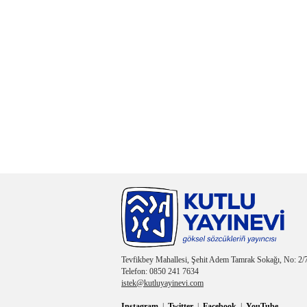
Tevfikbey Mahallesi, Şehit Adem Tamrak Sokağı, No: 2/7
Telefon: 0850 241 7634
istek@kutluyayinevi.com
Instagram
|
Twitter
|
Facebook
|
YouTube