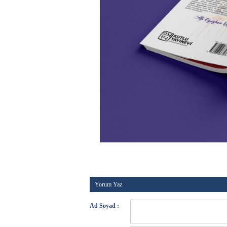
Kategori :
Yeni betikler
-
Etiketler :
-
Tarih :
18 Mayıs
Yorum Yaz
Ad Soyad :