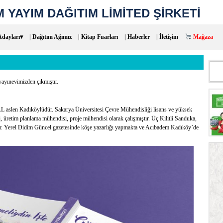
 YAYIM DAĞITIM LİMİTED ŞİRKETİ
Adayları▾
| Dağıtım Ağımız
| Kitap Fuarları
| Haberler
| İletişim
Mağaza
Aram
yayınevimizden çıkmıştır.
aslen Kadıköylüdür. Sakarya Üniversitesi Çevre Mühendisliği lisans ve yüksek
ği, üretim planlama mühendisi, proje mühendisi olarak çalışmıştır. Üç Kilitli Sanduka,
ır. Yerel Didim Güncel gazetesinde köşe yazarlığı yapmakta ve Acıbadem Kadıköy’de