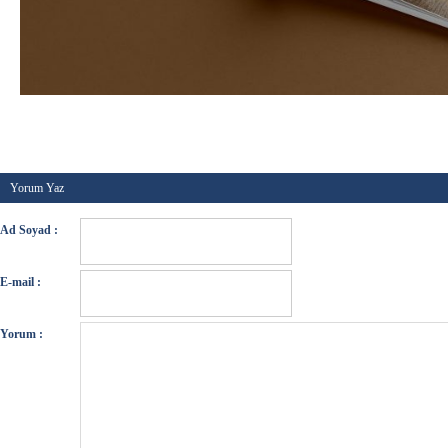
Kategori :
Yeni betikler
-
Etiketler :
-
Tarih :
18 Mayı
Yorum Yaz
Ad Soyad :
E-mail :
Yorum :