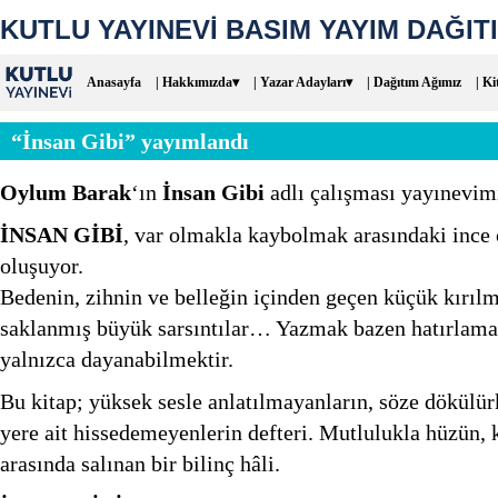
KUTLU YAYINEVİ BASIM YAYIM DAĞITI
Anasayfa
| Hakkımızda▾
| Yazar Adayları▾
| Dağıtım Ağımız
| Ki
“İnsan Gibi” yayımlandı
Oylum Barak
‘ın
İnsan Gibi
adlı çalışması yayınevimi
İNSAN GİBİ
, var olmakla kaybolmak arasındaki ince 
oluşuyor.
Bedenin, zihnin ve belleğin içinden geçen küçük kırılm
saklanmış büyük sarsıntılar… Yazmak bazen hatırlama
yalnızca dayanabilmektir.
Bu kitap; yüksek sesle anlatılmayanların, söze dökülür
yere ait hissedemeyenlerin defteri. Mutlulukla hüzün
arasında salınan bir bilinç hâli.