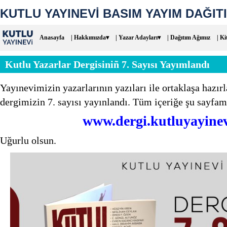
KUTLU YAYINEVİ BASIM YAYIM DAĞITI
Anasayfa
| Hakkımızda▾
| Yazar Adayları▾
| Dağıtım Ağımız
| Ki
Kutlu Yazarlar Dergisiniñ 7. Sayısı Yayımlandı
Yayınevimizin yazarlarının yazıları ile ortaklaşa hazır
dergimizin 7. sayısı yayınlandı. Tüm içeriğe şu sayfamı
www.dergi.kutluyayine
Uğurlu olsun.