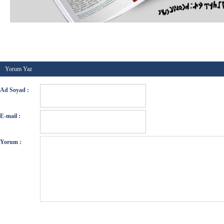
Kategori :
Genel
-
Etiketler :
-
Tarih :
08 Ekim 2025
Yorum Yaz
Ad Soyad :
E-mail :
Yorum :