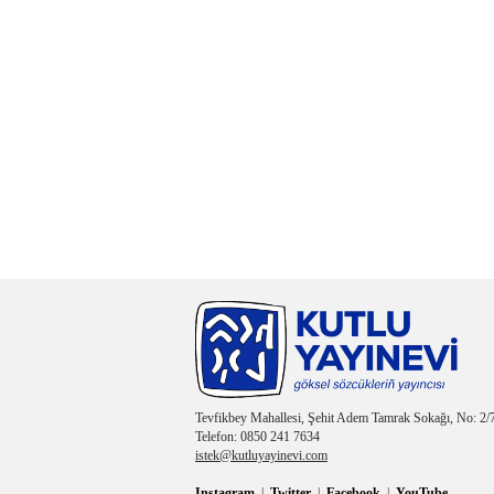
Tevfikbey Mahallesi, Şehit Adem Tamrak Sokağı, No: 2/7
Telefon: 0850 241 7634
istek@kutluyayinevi.com
Instagram
|
Twitter
|
Facebook
|
YouTube