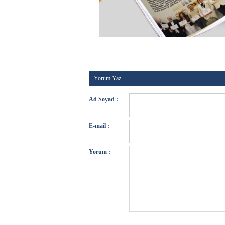
Kategori :
Genel
-
Etiketler :
-
Tarih :
23 Ocak 2026
Yorum Yaz
Ad Soyad :
E-mail :
Yorum :