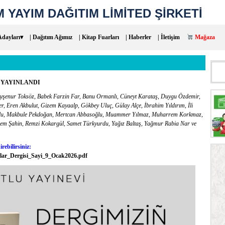
 YAYIM DAĞITIM LİMİTED ŞİRKETİ
Adayları▾
| Dağıtım Ağımız
| Kitap Fuarları
| Haberler
| İletişim
Mağaza
Aram
 YAYINLANDI
Ayşenur Toksöz, Babek Farzin Far, Banu Ormanlı, Cüneyt Karataş, Duygu Özdemir,
, Eren Akbulut, Gizem Kayaalp, Gökbey Uluç, Gülay Alçe, İbrahim Yıldırım, İli
noğlu, Makbule Pekdoğan, Mertcan Abbasoğlu, Muammer Yılmaz, Muharrem Korkmaz,
em Şahin, Remzi Kokargül, Samet Türkyurdu, Yağız Baltaş, Yağmur Rabia Nar ve
rebilirsiniz:
arlar_Dergisi_Sayi_9_Ocak2026.pdf