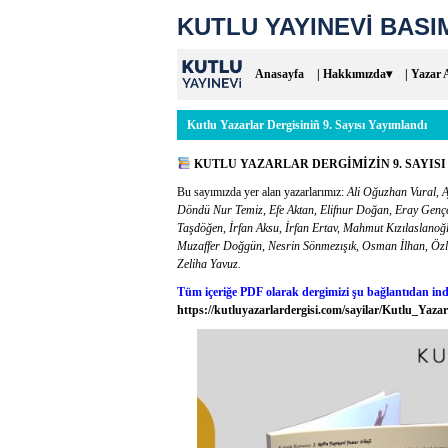
KUTLU YAYINEVİ BASIM
Anasayfa
| Hakkımızda▾
| Yazar 
Kutlu Yazarlar Dergisiniñ 9. Sayısı Yayımlandı
KUTLU YAZARLAR DERGİMİZİN 9. SAYISI
Bu sayımızda yer alan yazarlarımız:
Ali Oğuzhan Vural, 
Döndü Nur Temiz, Efe Aktan, Elifnur Doğan, Eray Gençer
Taşdöğen, İrfan Aksu, İrfan Ertav, Mahmut Kızılasla
Muzaffer Doğgün, Nesrin Sönmezışık, Osman İlhan, Özl
Zeliha Yavuz.
Tüm içeriğe PDF olarak dergimizi şu bağlantıdan indi
https://kutluyazarlardergisi.com/sayilar/Kutlu_Yaz