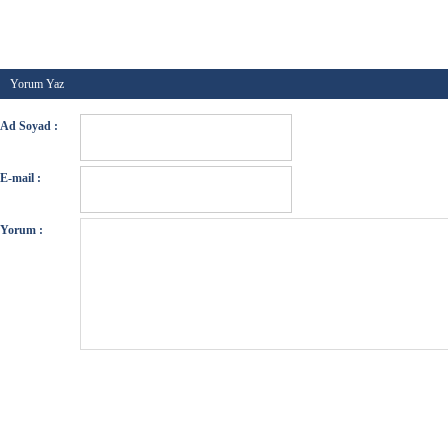
Kategori :
Yeni betikler
-
Etiketler :
-
Tarih :
28 Hazi
Yorum Yaz
Ad Soyad :
E-mail :
Yorum :