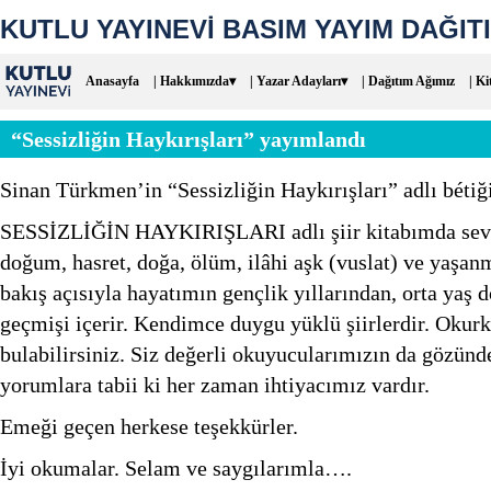
KUTLU YAYINEVİ BASIM YAYIM DAĞITI
Anasayfa
| Hakkımızda▾
| Yazar Adayları▾
| Dağıtım Ağımız
| Ki
“Sessizliğin Haykırışları” yayımlandı
Sinan Türkmen’in “Sessizliğin Haykırışları” adlı bétiğ
SESSİZLİĞİN HAYKIRIŞLARI adlı şiir kitabımda sevgil
doğum, hasret, doğa, ölüm, ilâhi aşk (vuslat) ve yaşanm
bakış açısıyla hayatımın gençlik yıllarından, orta yaş 
geçmişi içerir. Kendimce duygu yüklü şiirlerdir. Okurk
bulabilirsiniz. Siz değerli okuyucularımızın da gözün
yorumlara tabii ki her zaman ihtiyacımız vardır.
Emeği geçen herkese teşekkürler.
İyi okumalar. Selam ve saygılarımla….