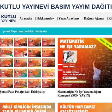
KUTLU YAYINEVİ BASIM YAYIM DAĞITI
Anasayfa
| Hakkımızda▾
| Yazar Adayları▾
| Dağıtım Ağımız
| Ki
Şemsi Paşa Pasajındaki Edebiyatçı
Şemsi Paşa Pasajındaki Edebiyatçı
Matematiğin Ne İşe Yaramadığını
Konuştuk (SON YAYIN)