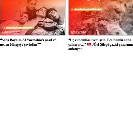
❝Selvi Boylum Al Yazmalım’ı nasıl ve
❝Üç el bombası yemişsin. Beş namlu sana
neden Hintçeye çevirdim?❞
çalışıyor…❞
JÖH Silopi gazisi yazarımı
anlatıyor.