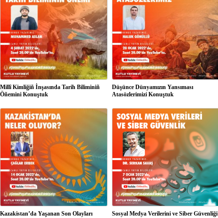
Millî Kimliğiñ İnşasında Tarih Biliminiñ
Düşünce Dünyamızın Yansıması
Öñemini Konuştuk
Atasözlerimizi Konuştuk
Kazakistan’da Yaşanan Son Olayları
Sosyal Medya Verilerini ve Siber Güvenliği