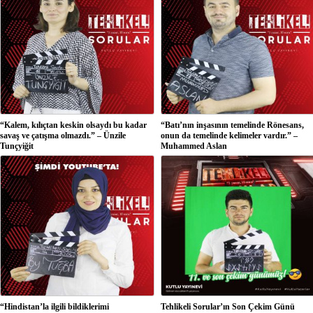
“Kalem, kılıçtan keskin olsaydı bu kadar
“Batı’nın inşasının temelinde Rönesans,
savaş ve çatışma olmazdı.” – Ünzile
onun da temelinde kelimeler vardır.” –
Tunçyiğit
Muhammed Aslan
“Hindistan’la ilgili bildiklerimi
Tehlikeli Sorular’ın Son Çekim Günü