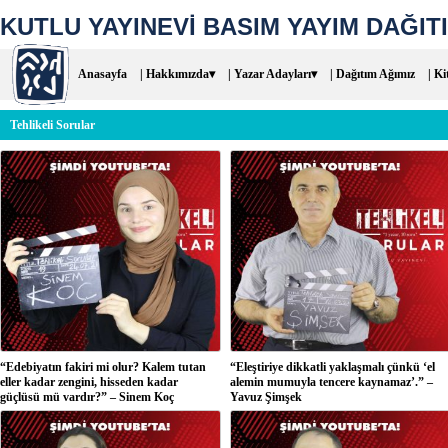
KUTLU YAYINEVİ BASIM YAYIM DAĞITI
Anasayfa
| Hakkımızda▾
| Yazar Adayları▾
| Dağıtım Ağımız
| Ki
Tehlikeli Sorular
“Edebiyatın fakiri mi olur? Kalem tutan
“Eleştiriye dikkatli yaklaşmalı çünkü ‘el
eller kadar zengini, hisseden kadar
alemin mumuyla tencere kaynamaz’.” –
güçlüsü mü vardır?” – Sinem Koç
Yavuz Şimşek