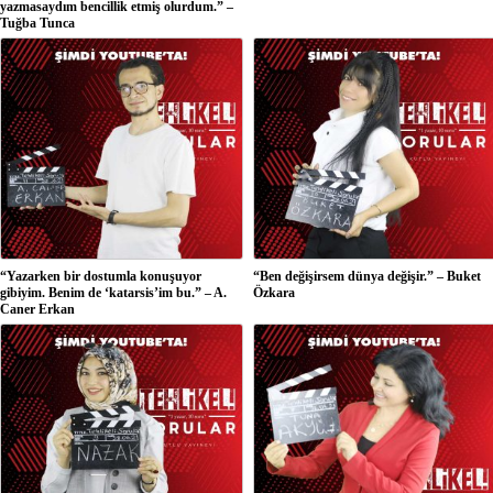
yazmasaydım bencillik etmiş olurdum.” –
Tuğba Tunca
“Yazarken bir dostumla konuşuyor
“Ben değişirsem dünya değişir.” – Buket
gibiyim. Benim de ‘katarsis’im bu.” – A.
Özkara
Caner Erkan