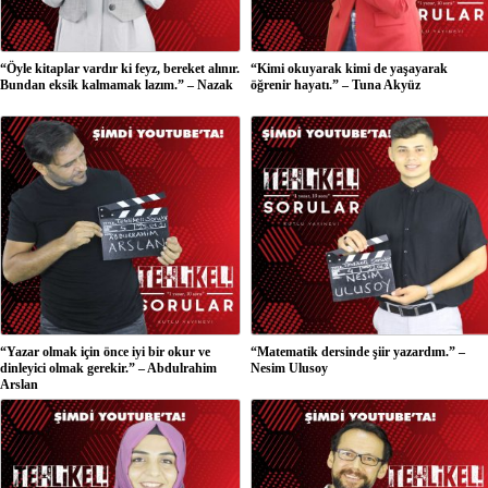
“Öyle kitaplar vardır ki feyz, bereket alınır.
“Kimi okuyarak kimi de yaşayarak
Bundan eksik kalmamak lazım.” – Nazak
öğrenir hayatı.” – Tuna Akyüz
“Yazar olmak için önce iyi bir okur ve
“Matematik dersinde şiir yazardım.” –
dinleyici olmak gerekir.” – Abdulrahim
Nesim Ulusoy
Arslan